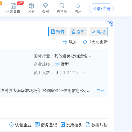
登录/注册
供需集市
客表
会员
移动端
消息
报告
监控
笔记
联系
1天前更新
国标行业：
其他道路货物运输
企业规模
：
微型
员工人数
：
0
（
2024年
）
漳浦县恒龙汽车运输有限公司是一家从事货运等业务的公司，成立于2010年10月26日，公司坐落在福建省，详细地址为：漳浦县大南坂农场场部;经国家企业信用信息公示系统查询得知，漳浦县恒龙汽车运输有限公司的信用代码/税号为91350623563367092M，法人是李颜龙，注册资本为100.000000万人民币，企业的经营范围为:普通货运。（依法须经批准的项目，经相关部门批准后方可开展经营活动）
展开
认领企业
债务登记
发票抬头
数据纠错