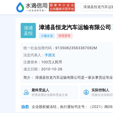
漳浦县恒龙汽车运输有限公司
漳
浦
县
恒
小微企业
经营异常
统一社会信用代码：
91350623563367092M
法定代表人：
李颜龙
注册资本：
100万人民币
成立日期：
2010-10-26
简介：
最终受益人
实际控制人
穿透追溯企业最终受益主体
挖掘企业实际控
被列入税务非正常户，纳税人识别号：9135062356
企业地址变更，新增年报地址：漳浦大南坂农场
全