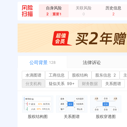
企业地址变更，新增年报地址：漳浦大南坂场部
全
自身风险
关联风险
历史信息
企业地址变更，新增年报地址：漳浦县大南坂农场
2
0
2
重要1
公司背景
法律诉讼
128
水滴图谱
水滴图谱
工商信息
司法案件
股权结构
股东信息
2
或
工商信息
立案信息
经
分支机构
疑似关系
99+
财务数据
关系图谱
股权结构
开庭公告
行
股东信息
2
法院公告
环
主要人员
2
裁判文书
严
对外投资
送达公告
欠
股权结构图
关系图谱
股权穿透图
控制企业
被执行人
税
实际控制人
失信被执行人
重