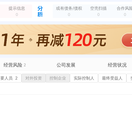
部动态
提示信息
或有债务/债权
空壳扫描
合作风
全部动态
0
0
0
0
经营范围变更，变更前：普通货运（有限期限至2014年10月18日）。(以上经营范围涉及许可经营项目的,应在取得有关部门的许可后方可经营)*** 变更后：普...
全部动态
新增经营异常，列入原因：未依照《企业信息公示暂行条例》第八条规定的期限公示年度报告的 列入机关：漳浦县市场监督管理局 列入日期：2026-07-03
全部动态
经营风险
公司发展
经营状况
2
有债务债权
主要人员
2
对外投资
融资历史
控制企业
实际控制人
招投标
最终受益人
营异常
1
核心人员
招聘信息
政处罚
企业业务
广告推广
历史
保处罚
竞品信息
电商店铺
重违法
科技成果
行政许可
税公告
专利奖
税务评级
务非正常户
1
新闻舆情
纳税人资质
大税收违法
科创分
抽查检查