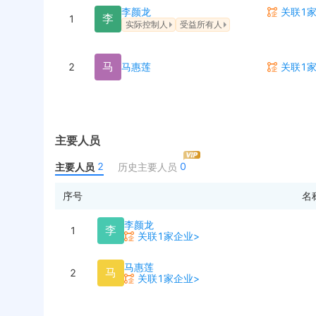
李颜龙
关联1
李
1
实际控制人
受益所有人
马
2
马惠莲
关联1
主要人员
2
0
主要人员
历史主要人员
序号
名
李颜龙
李
1
关联1家企业>
马惠莲
马
2
关联1家企业>