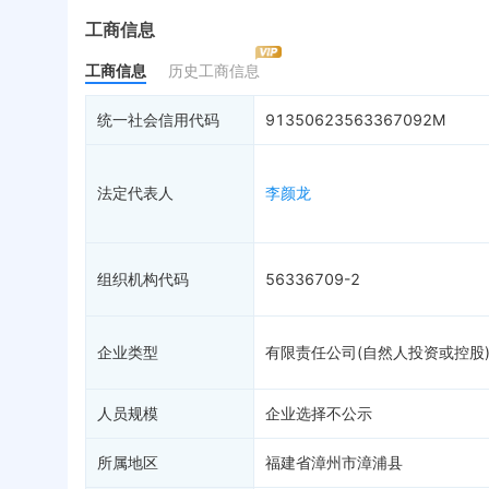
最终受益人
限制高消费
动
工商信息
变更记录
6
终本案件
担
工商信息
历史工商信息
企业年报
12
司法拍卖
股
工商自主公示
询价评估
简
统一社会信用代码
91350623563367092M
分支机构
司法协助
注
历史
疑似关系
99+
破产重整
清
法定代表人
李颜龙
财务数据
未
关系图谱
组织机构代码
56336709-2
企业类型
有限责任公司(自然人投资或控股
人员规模
企业选择不公示
所属地区
福建省漳州市漳浦县