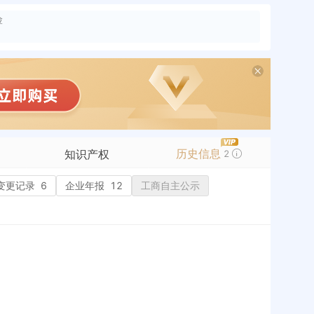
险
历史信息
知识产权
2
变更记录
商标信息
6
企业年报
12
工商自主公示
专利信息
软件著作权
作品著作权
网络服务备案
标准信息
APP
微信公众号