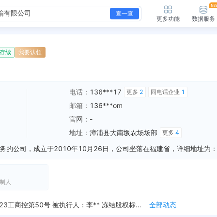
查一查
更多功能
数据服务
存续
我要认领
电话：
136***17
更多
2
同电话企业
1
邮箱：
136***om
官网：
-
地址：
漳浦县大南坂农场场部
更多
4
制人
新增经营异常，列入原因：未依照《企业信息公示暂行条例》第八条规定的期限公示年度报告的 列入机关：漳浦县市场监督管理局 列入日期：2026-07-03
全部动态
企业股权被冻结，执行通知书文号：（2021）闽0623工商控第50号 被执行人：李** 冻结股权标的企业：漳浦县恒龙汽车运输有限公司 冻结权益数额：100...
全部动态
3367092M
全部动态
部动态