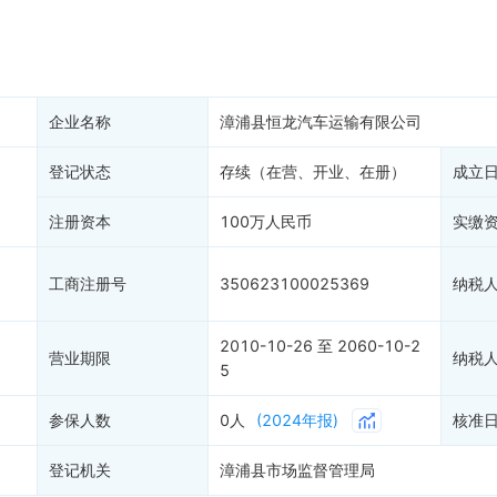
产抵押
双随机抽查
保信息
资质证书
权出质
知识产权出质
易注销
信用评价
企业名称
漳浦县恒龙汽车运输有限公司
销备案
进出口信用
算信息
登记状态
存续（在营、开业、在册）
债券信息
成立
准入境
地块公示
注册资本
100万人民币
实缴
购地信息
供应商
工商注册号
350623100025369
纳税
客户
2010-10-26 至 2060-10-2
)
营业期限
纳税
5
参保人数
0人
(2024年报)
核准
登记机关
漳浦县市场监督管理局