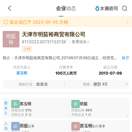
企业
动态
该企业已于 2023-05-05 注销
天津市明茹裕商贸有限公司
明茹
裕
发票抬头
91120223073113313K
注销
简介：天津市明茹裕商贸有限公司,2013年07月09日成立，经营范围包括金属材料、金属制品、生铁、焊丝、焊接材料、五金电料、建筑材料、装饰装修材料、铁矿石、铁精粉、机械设备、化工产品（危险品及易制毒品除外）批发零售。（以上经营范围涉及行业许可的凭许可证件在有效期限内经营，国家有专项专营规定的按规定办理）
展开
法定代表人
注册资本
成立日期
苏玉明
100
2013-07-09
万人民币
批发业
微型 XS
国标行业
规模
股
苏
苏玉明
田
田茹
东
持股比例
51%
持股比例
49%
2
关联企业
2
家
关联企业
1
家
1
2
人
田茹
苏玉明
田
苏
监事
执行董事
员