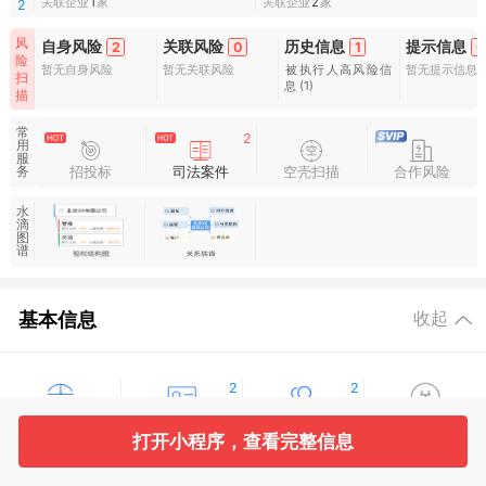
关联企业
1
家
关联企业
2
家
2
风
自身风险
关联风险
历史信息
提示信息
2
0
1
0
险
暂无自身风险
暂无关联风险
被执行人高风险信
暂无提示信息
扫
息
(1)
描
常
2
用
服
招投标
司法案件
空壳扫描
合作风险
务
水
滴
图
谱
基本信息
收起
2
2
工商信息
股东信息
主要人员
对外投资
打开小程序，查看完整信息
29