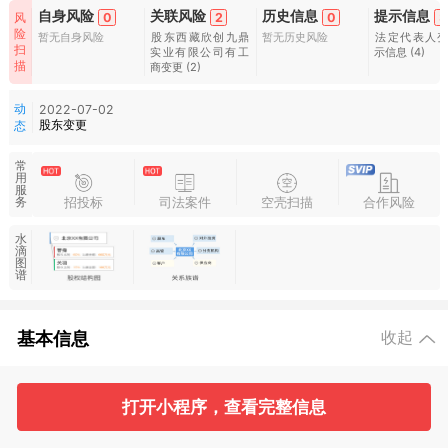
自身风险
关联风险
历史信息
提示信息
0
2
0
3
风
险
暂无自身风险
股东西藏欣创九鼎
暂无历史风险
法定代表人
扫
实业有限公司有工
示信息
(4)
描
商变更
(2)
动
2022-07-02
股东变更
态
常
用
服
招投标
司法案件
空壳扫描
合作风险
务
水
滴
图
谱
基本信息
收起
4
1
打开小程序，查看完整信息
工商信息
合伙人信息
主要人员
对外投资