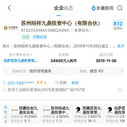
企业
动态
苏州绍祥九鼎投资中心（有限合伙）
812
信用分
发票抬头
91320594MA1MBQA89X
小微企业
存续
简介：苏州绍祥九鼎投资中心（有限合伙）,2015年11月26日成立，经营范围包括创业投资业务，代理其他创业投资企业等机构或个人的创业投资业务，参与设立创业投资与创业投资管理顾问机构。（依法须经批准的项目，经相关部门批准后方可开展经营活动）
展开
执行事务合伙人
出资额
成立日期
拉萨昆吾九鼎投资管理有限公司
34920
2015-11-26
万人民币
组织管理服务
微型 XS
国标行业
规模
更多
010-5657****
3
官网
邮箱
苏州工业园区星海街200号星海国际广场1107室
-
合
西藏欣创九
苏州绍成九
西藏昆吾九
拉萨昆
伙
鼎实业有限
鼎投资中心
鼎投资管理
鼎投资
公司
（有限合
有限公司
有限公
人
持股比例
91.638%
持股比例
4.5819%
持股比例
2.8637%
持股比例
0.91
伙）
投资企业
9
家
投资企业
2
家
投资企业
38
家
投资企业
108
4
1
2
3