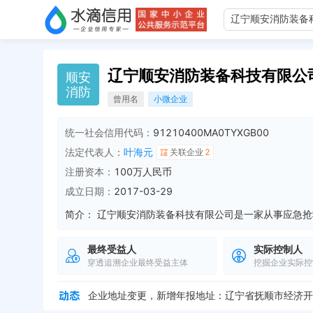
辽宁顺安消防装备科技有限公
顺
安
消
防
曾用名
小微企业
统一社会信用代码：
91210400MA0TYXGB00
法定代表人：
叶海元
关联企业
2
注册资本：
100万人民币
成立日期：
2017-03-29
简介：
企业地址变更，新增年报地址：辽宁省沈抚示范区翔宇
企业地址变更，新增年报地址：抚顺沈抚新区翔宇路中
最终受益人
实际控制人
企业地址变更，新增年报地址：辽宁省沈抚新区翔宇路
穿透追溯企业最终受益主体
挖掘企业实际控
企业地址变更，新增年报地址：抚顺经济开发区太平
企业地址变更，新增年报地址：辽宁省抚顺市沈抚新区
企业地址变更，新增年报地址：辽宁省抚顺市经济开
法定代表人变更，从 "肖元林" 变更为 "叶海元"
全