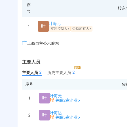
序
股东
号
叶海元
叶
1
实际控制人
受益所有人
工商自主公示股东
主要人员
2
2
主要人员
历史主要人员
序号
名
叶海元
叶
1
关联2家企业>
叶海达
叶
2
关联5家企业>