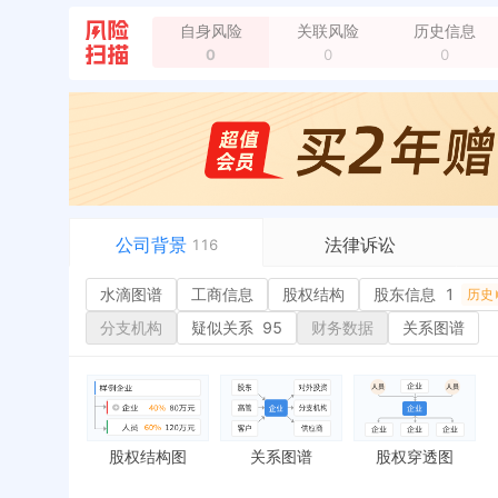
自身风险
关联风险
历史信息
企业名称变更，变更前：辽宁顺安消防设备有限公司
0
0
0
公司背景
法律诉讼
116
水滴图谱
水滴图谱
工商信息
司法案件
股权结构
股东信息
1
或
历史
工商信息
立案信息
经
分支机构
疑似关系
95
财务数据
关系图谱
股权结构
开庭公告
行
股东信息
1
法院公告
环
历史
主要人员
2
裁判文书
严
对外投资
送达公告
欠
股权结构图
关系图谱
股权穿透图
控制企业
被执行人
税
实际控制人
失信被执行人
重