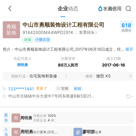
企业
动态
中山市勇顺装饰设计工程有限公司
818
勇顺
信用分
装饰
发票抬头
91442000MA4WPD291K
小微企业
存续
简介：中山市勇顺装饰设计工程有限公司,2017年06月16日成立，经营范围包括承接：室内外装饰设计工程、房屋建筑工程、市政工程、景观工程、园林绿化工程；设计、制作：广告；销售：装饰材料、装修材料。（依法须经批准的项目，经相关部门批准后方可开展经营活动。）（依法须经批准的项目，经相关部门批准后方可开展经营活动）〓
展开
法定代表人
注册资本
成立日期
周明勇
80
2017-06-16
万人民币
住宅装饰和装修
微型 XS
国标行业
规模
更多
133****1441
7
官网
邮箱
中山市古镇镇中兴大道中7号冈东商厦B栋5层21卡之2
-
股
持股比例
100%
周
周明勇
东
关联企业
4
家
1
人
周明勇
廖明群
周
廖
执行董事,经理,财务负责人
监事
员