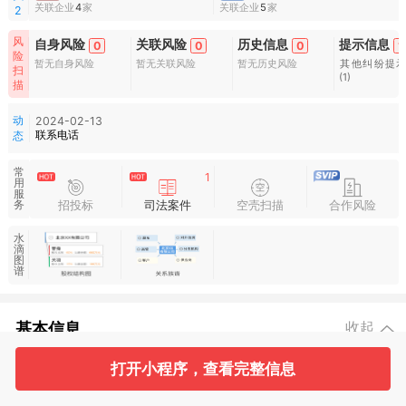
关联企业
4
家
关联企业
5
家
2
风
自身风险
关联风险
历史信息
提示信息
0
0
0
1
险
暂无自身风险
暂无关联风险
暂无历史风险
其他纠纷提
扫
(1)
描
动
2024-02-13
联系电话
态
常
1
用
服
招投标
司法案件
空壳扫描
合作风险
务
水
滴
图
谱
基本信息
收起
打开小程序，查看完整信息
1
2