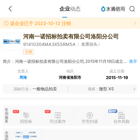
企业
动态
该企业已于 2023-10-12 注销
河南一诺招标拍卖有限公司洛阳分公司
发票抬头
91410304MA3X55RM5A
注销
简介：河南一诺招标拍卖有限公司洛阳分公司,2015年11月19日成立，经营范围包括《拍卖法》允许的有形资产、无形资产拍卖（凭有效许可证规定的范围经营）政府采购法规定的单项预算金额1000万人民币以下的货物和服务的政府采购项目代理业务及政府采购咨询服务业务。
展开
负责人
地区
成立日期
周海
河南省洛阳市
2015-11-19
一般物品拍卖
微型 XS
国标行业
规模
常
用
服
招投标
司法案件
空壳扫描
合作风险
务
水
滴