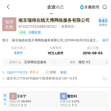
企业
动态
南京瑞得在线天博网络服务有限公司
840
瑞得
信用分
在线
发票抬头
91320115558883615C
小微企业
存续
简介：南京瑞得在线天博网络服务有限公司,2010年09月03日成立，经营范围包括互联网上网服务；预包装食品零售。（依法须经批准的项目，经相关部门批准后方可开展经营活动）
展开
法定代表人
注册资本
成立日期
王长宁
10
2010-09-03
万人民币
互联网信息服务
微型 XS
国标行业
规模
更多
189****5115
6
官网
邮箱
南京市江宁区科学园科宁路潭桥商业街139-143号
-
股
王
王长宁
董
董胜利
东
持股比例
99.99%
持股比例
0.01%
2
关联企业
2
家
关联企业
2
家
1
2