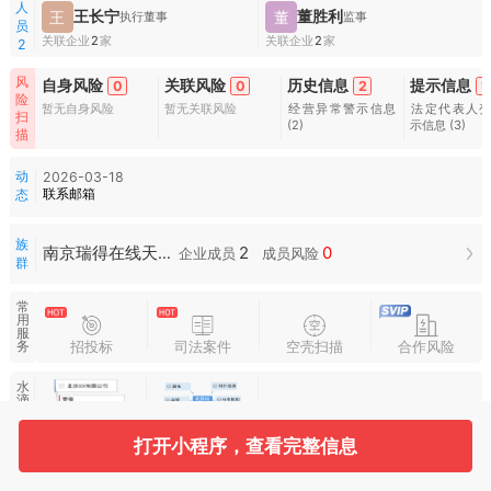
人
王长宁
董胜利
王
董
执行董事
监事
员
关联企业
2
家
关联企业
2
家
2
风
自身风险
关联风险
历史信息
提示信息
0
0
2
1
险
暂无自身风险
暂无关联风险
经营异常警示信息
法定代表人
扫
(2)
示信息
(3)
描
动
2026-03-18
联系邮箱
态
族
2
0
南京瑞得在线天博网络服务有限公司族群
企业成员
成员风险
群
常
用
服
招投标
司法案件
空壳扫描
合作风险
务
水
滴
图
谱
打开小程序，查看完整信息