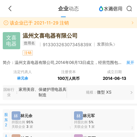
企业
动态
该企业已于 2021-11-29 注销
温州文喜电器有限公司
文喜
电器
曾用名
发票抬头
91330326307345839X
注销
简介：温州文喜电器有限公司,2014年06月13日成立，经营范围包括小电器、美容美发工具及其他美容美发用品、按摩器制造、销售；网络信息咨询服务；企业管理咨询服务。（依法须经批准的项目，经相关部门批准后方可开展经营活动）
展开
法定代表人
注册资本
成立日期
林元余
100
2014-06-13
万人民币
家用美容、保健护理电器具
国标行
微型 XS
规模
业
制造
股
林
林元余
林
林元军
东
持股比例
95%
持股比例
5%
2
关联企业
3
家
关联企业
1
家
1
2
人