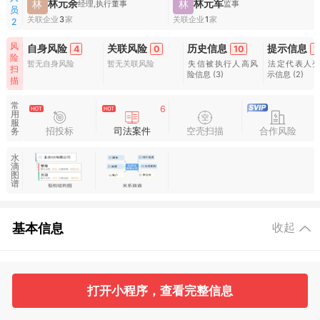
林元余
林元军
林
林
经理,执行董事
监事
员
关联企业
3
家
关联企业
1
家
2
风
自身风险
关联风险
历史信息
提示信息
4
0
10
1
险
暂无自身风险
暂无关联风险
失信被执行人高风
法定代表人
扫
险信息
(3)
示信息
(2)
描
常
6
用
服
招投标
司法案件
空壳扫描
合作风险
务
水
滴
图
谱
基本信息
收起
2
2
打开小程序，查看完整信息
工商信息
股东信息
主要人员
对外投资