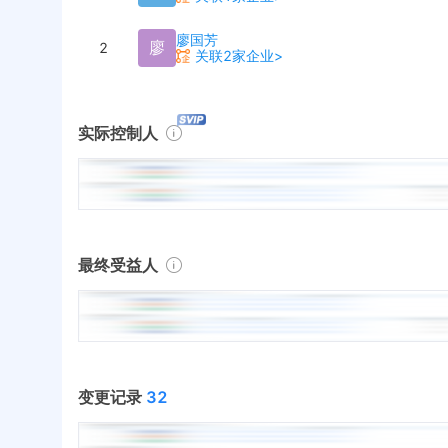
廖国芳
廖
2
关联2家企业>
实际控制人
最终受益人
变更记录
32