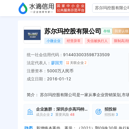
苏尔玛控股有限公司
存续
我要认领
小微企业
经营异常
失信被执行人
限制高消
统一社会信用代码：
914403003598733509
法定代表人：
廖国芳
关联企业
2
注册资本：
5000万人民币
成立日期：
2016-01-12
简介：
企业族群：
深圳步步高玛特商业有限公司
招投标
成员企业
2
重要风险
48
招投标
3