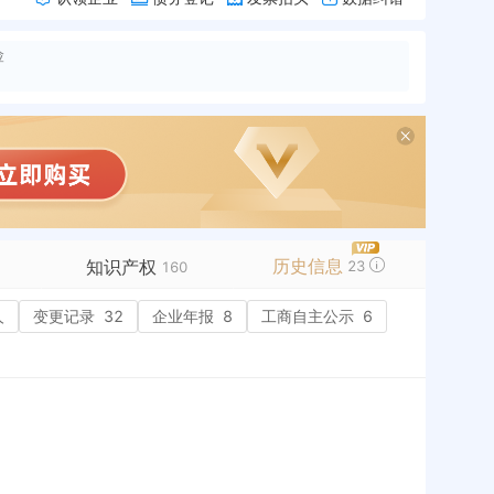
险
历史信息
知识产权
23
160
人
变更记录
商标信息
32
99+
企业年报
8
工商自主公示
6
专利信息
2
软件著作权
作品著作权
2
网络服务备案
历史
历史
标准信息
APP