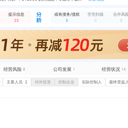
被列入失信被执行人，案号：(2025)黔0381执671号 执行法院：赤水市人民法院 涉案金额（元）：13492412.0 发布日期：2025-09-11
全部动态
被限制高消费，案号：（2025）黔0381执671号 限消令对象：苏尔玛控股有限公司 发布日期：2025-09-11
全部动态
提示信息
或有债务/债权
空壳扫描
合作风
新增经营异常，列入原因：未依照《企业信息公示暂行条例》第八条规定的期限公示年度报告的 列入机关：深圳市市场监督管理局宝安监管局 列入日期：2025-04-17
全部动态
23
5
0
0
新增行政许可，许可机关：深圳市市场监督管理局 许可内容：主体类型：有限责任公司<br>住所：深圳市宝安区福永街道新田社区广深路福永段109号锦灏大厦六楼6...
全部动态
新增行政许可，许可机关：深圳市市场监督管理局 许可内容：主体类型：有限责任公司<br>住所：深圳市宝安区福永街道新田社区广深路福永段109号锦灏大厦六楼6...
全部动态
授权外观专利，申请号：CN201730170622.3 专利名称：卫生巾包装袋（植物物语2） 申请日期：2017-05-11 授权日期：2017-10-20
全部动态
授权外观专利，申请号：CN201730170623.8 专利名称：卫生巾包装袋（植物物语1） 申请日期：2017-05-11 授权日期：2017-11-28
全部动态
新增开庭公告，案由：合同纠纷 原告：东莞市荟翠大润福超市有限公司 被告：江西润德商业管理有限公司、苏尔玛控股有限公司 法院：东莞市第三人民法院 开庭时间：...
全部动态
经营风险
公司发展
经营状况
8
1
14
有债务债权
主要人员
5
2
对外投资
融资历史
控制企业
实际控制人
招投标
3
最终受益
营异常
2
核心人员
招聘信息
政处罚
企业业务
广告推广
保处罚
竞品信息
电商店铺
重违法
科技成果
行政许可
9
税公告
专利奖
税务评级
务非正常户
1
新闻舆情
1
纳税人资质