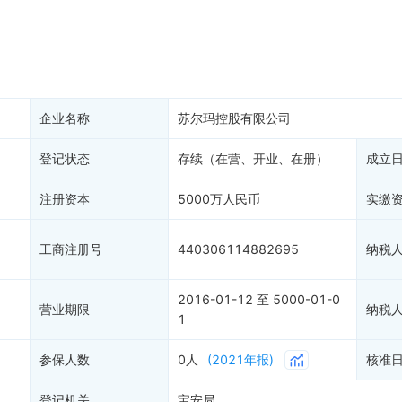
大税收违法
科创分
抽查检查
1
产抵押
双随机抽查
保信息
资质证书
1
权出质
知识产权出质
易注销
信用评价
企业名称
苏尔玛控股有限公司
销备案
进出口信用
算信息
登记状态
存续（在营、开业、在册）
债券信息
成立
准入境
地块公示
注册资本
5000万人民币
实缴
购地信息
供应商
工商注册号
440306114882695
纳税
客户
2016-01-12 至 5000-01-0
营业期限
纳税
1
参保人数
0人
(2021年报)
核准
登记机关
宝安局