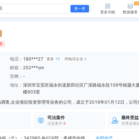
查一查
更多功能
数据服务
费
电话：
180***27
更多
10
同电话企业
2
邮箱：
252***om
官网：
-
地址：
深圳市宝安区福永街道新田社区广深路福永段109号锦灏大
楼603室
司法案件
最终受益
新增开庭公告，案由：合同纠纷 原告：东莞市荟翠大润福超市有限公司 被告：江西润德商业管理有限公司、苏尔玛控股有限公司 法院：东莞市第三人民法院 开庭时间：...
全部动态
涉及案件
9
穿透追溯
新增终本案件，案号：（2021）粤0306执12104号 执行标的（元）：132000 执行法院：深圳市宝安区人民法院 终本日期：2021-07-29
全部动态
新增终本案件，案号：（2021）鄂09执30号 执行标的（元）：342960 执行法院：孝感市中级人民法院 终本日期：2021-06-29
全部动态