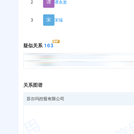
谭
2
谭永发
宋
3
宋瑞
疑似关系
163
关系图谱
苏尔玛控股有限公司