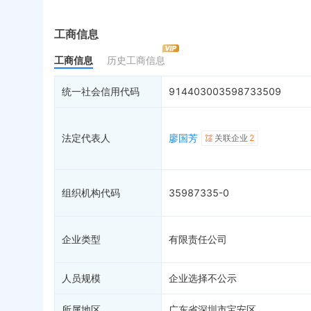
实际控制人
失信被执行人
1
重
历史
最终受益人
限制高消费
4
动
工商信息
变更记录
32
终本案件
3
担
工商信息
历史工商信息
企业年报
8
司法拍卖
股
工商自主公示
6
询价评估
简
统一社会信用代码
914403003598733509
分支机构
司法协助
注
疑似关系
99+
破产重整
清
法定代表人
廖国芳
关联企业
2
财务数据
未
关系图谱
组织机构代码
35987335-0
企业类型
有限责任公司
人员规模
企业选择不公示
所属地区
广东省深圳市宝安区