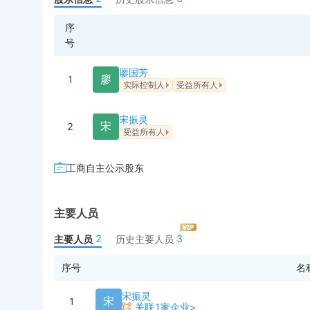
序
号
廖国芳
廖
1
实际控制人
受益所有人
宋振灵
宋
2
受益所有人
工商自主公示股东
主要人员
2
3
主要人员
历史主要人员
序号
名
宋振灵
宋
1
关联1家企业>