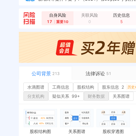
自身风险
关联风险
历史信息
17
0
5
重要10
公司背景
法律诉讼
213
51
水滴图谱
水滴图谱
工商信息
司法案件
股权结构
9
股东信息
2
或
历史
工商信息
立案信息
12
经
分支机构
疑似关系
99+
财务数据
关系图谱
股权结构
开庭公告
17
行
股东信息
2
法院公告
环
历史
主要人员
2
裁判文书
5
严
对外投资
送达公告
欠
股权结构图
关系图谱
股权穿透图
控制企业
被执行人
税
历史