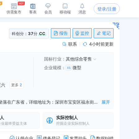
登录/注册
供需集市
客表
会员
移动端
消息
报告
监控
笔记
科创分：
37
分
CC
联系
4小时前更新
国标行业：
其他综合零售
企业规模
：
微型
厦六
更多
2
苏尔玛控股有限公司是一家从事企业营销策划,市场调查,企业项目投资管理等业务的公司，成立于2016年01月12日，公司坐落在广东省，详细地址为：深圳市宝安区福永街道新田社区广深路福永段109号锦灏大厦六楼603室;经国家企业信用信息公示系统查询得知，苏尔玛控股有限公司的信用代码/税号为914403003598733509，法人是廖国芳，注册资本为5000.000000万人民币，企业的经营范围为:一般经营项目是：企业营销策划，市场调查，企业项目投资管理，商业管理咨询，场地和柜台租赁，日用百货、服装鞋帽、皮革制品、床上用品、劳保用品、办公用品、绘图用品、教育用品（不含出版物）、美术用品、洗涤用品、化妆品、卫浴洁具、塑料制品、不锈钢制品、钟表、眼镜、工艺品、课桌椅、文具、玩具、乐器、五金工具、家用电器、金属材料、电线电缆、摩托车及配件、汽车及配件、电子产品、通讯器材、饰品礼品的销售，家电维修，黄金首饰、珠宝玉器、鲜花、蔬菜、水果、鲜肉、水产品的销售。（法律、行政法规或者国务院决定禁止和规定在登记前须经批准的项目除外），许可经营项目是：预包装食品销售。
展开
人
实际控制人
企业最终受益主体
挖掘企业实际控制人
认领企业
债务登记
发票抬头
数据纠错