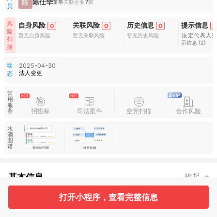
陈仕华
陈
董事
关联企业
7
家
员
风
自身风险
关联风险
历史信息
提示信息
0
0
0
2
险
暂无自身风险
暂无关联风险
暂无历史风险
法定代表人
扫
示信息
(2)
描
动
2025-04-30
法人变更
态
常
用
服
招投标
司法案件
空壳扫描
合作风险
务
水
滴
图
谱
基本信息
收起
打开小程序，查看完整信息
1
1