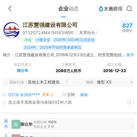
企业
动态
江苏慧强建设有限公司
827
信用分
发票抬头
91320724MA1N5E5W90
小微企业
2020年-2024年立信企业
存续
2024年、2025年守信经营承诺单位
简介：江苏慧强建设有限公司,2016年12月23日成立，经营范围包括建筑工程施工总承包；水利工程施工总承包；地基基础工程专业承包；市政公用工程施工总承包；钢结构工程专业承包；建筑机电安装工程专业承包；消防设施工程专业承包；公路工程施工总承包；建筑材料销售，建筑机械租赁；园林绿化工程施工；建筑劳务分包（依法须经批准的项目，经相关部门批准后方可开展经营活动）。***
展开
法定代表人
注册资本
成立日期
陈仕华
2080
2016-12-23
万人民币
其他土木工程建筑
微型 XS
国标行业
规模
更多
0518-8369****
2
官网
邮箱
连云港市灌南县堆沟港镇刘庄村八组
-
股
持股比例
100%
陈
陈仕华
东
关联企业
7
家
1
人