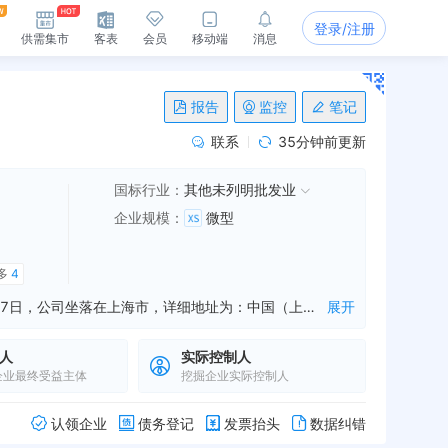
登录/注册
供需集市
客表
会员
移动端
消息
报告
监控
笔记
联系
35分钟前更新
国标行业：
其他未列明批发业
企业规模
：
微型
多
4
上海华信国际集团工业装备有限公司是一家从事机电设备销售,配件销售,机械设备销售等业务的公司，成立于2016年04月27日，公司坐落在上海市，详细地址为：中国（上海）自由贸易试验区新金桥路27号13号楼2层;经国家企业信用信息公示系统查询得知，上海华信国际集团工业装备有限公司的信用代码/税号为91310115MA1K3B0R40，法人是李勇，注册资本为500000.000000万人民币，企业的经营范围为:机电设备及配件、机械设备及配件、通讯设备及器材、五金交电、仪器仪表、劳防用品、化工原料及产品（除危险化学品、监控化学品、民用爆炸物品、易制毒化学品）、照明器材、清洁设备、电子产品、电气设备及配件、建材、消防设备、暖通设备、计算机软硬件的销售，从事货物及技术的进出口业务。 【依法须经批准的项目，经相关部门批准后方可开展经营活动】
展开
人
实际控制人
企业最终受益主体
挖掘企业实际控制人
认领企业
债务登记
发票抬头
数据纠错