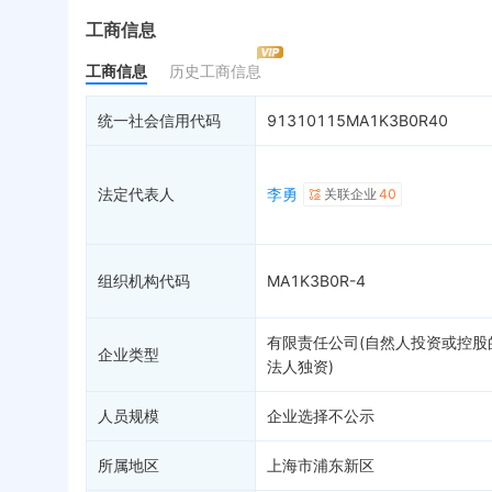
最终受益人
限制高消费
1
动
工商信息
变更记录
终本案件
1
担
工商信息
历史工商信息
企业年报
7
司法拍卖
股
工商自主公示
询价评估
简
统一社会信用代码
91310115MA1K3B0R40
分支机构
司法协助
注
历史
疑似关系
99+
破产重整
2
清
法定代表人
李勇
关联企业
40
财务数据
未
关系图谱
组织机构代码
MA1K3B0R-4
有限责任公司(自然人投资或控股
企业类型
法人独资)
人员规模
企业选择不公示
所属地区
上海市浦东新区