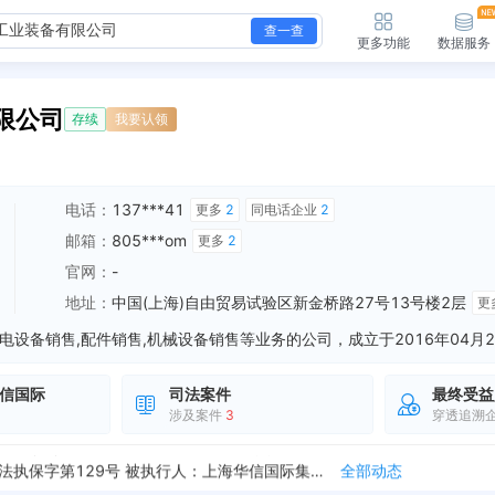
查一查
更多功能
数据服务
限公司
存续
我要认领
电话：
137***41
更多
2
同电话企业
2
邮箱：
805***om
更多
2
官网：
-
地址：
中国(上海)自由贸易试验区新金桥路27号13号楼2层
更
信国际
司法案件
最终受益
涉及案件
3
穿透追溯
新增经营异常，列入原因：未依照《企业信息公示暂行条例》第八条规定的期限公示年度报告 列入机关：中国（上海）自由贸易试验区市场监督管理局 列入日期：2026...
全部动态
新增终本案件，案号：（2020）豫08执17号 执行标的（元）：276500000 执行法院：焦作市中级人民法院 终本日期：2020-11-07
全部动态
企业股权被冻结，执行通知书文号：（2019）陕01法执保字第129号 被执行人：上海华信国际集团有限公司 冻结股权标的企业：上海华信国际集团工业装备有限公...
全部动态
企业股权被冻结，执行通知书文号：2018湘10财保法第7号之四号 被执行人：上海华信国际集团有限公司 冻结股权标的企业：上海华信国际集团工业装备有限公司...
全部动态