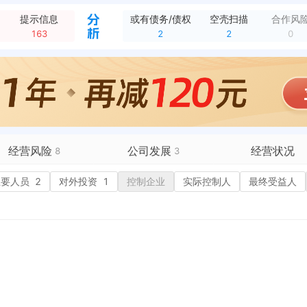
企业股权被冻结，执行通知书文号：（2019）沪74民初法第887号 被执行人：上海华信国际集团有限公司 冻结股权标的企业：上海华信国际集团工业装备有限公司...
全部动态
提示信息
或有债务/债权
空壳扫描
合作风
企业股权被冻结，执行通知书文号：（2018）新民初法第65号 被执行人：上海华信国际集团有限公司 冻结股权标的企业：上海华信国际集团工业装备有限公司 冻结...
全部动态
163
2
2
0
企业股权被冻结，执行通知书文号：（2018）沪法执74民初字第140、141号 被执行人：上海华信国际集团有限公司 冻结股权标的企业：上海华信国际集团工业...
全部动态
企业股权被冻结，执行通知书文号：（2019）陕01法执保字第125号 被执行人：上海华信国际集团有限公司 冻结股权标的企业：上海华信国际集团工业装备有限公...
全部动态
企业股权被冻结，执行通知书文号：（2019）陕01法执保字第132号 被执行人：上海华信国际集团有限公司 冻结股权标的企业：上海华信国际集团工业装备有限公...
全部动态
企业股权被冻结，执行通知书文号：（2018）粤法执0305民初字第19415号 被执行人：上海华信国际集团有限公司 冻结股权标的企业：上海华信国际集团工业...
全部动态
新增经营异常，列入原因：未依照《企业信息公示暂行条例》第八条规定的期限公示年度报告 列入机关：中国（上海）自由贸易试验区市场监督管理局 列入日期：2026...
全部动态
经营风险
公司发展
经营状况
8
3
有债务债权
主要人员
2
2
对外投资
1
融资历史
控制企业
实际控制人
招投标
最终受益人
营异常
3
核心人员
招聘信息
政处罚
企业业务
1
广告推广
保处罚
竞品信息
电商店铺
重违法
科技成果
行政许可
税公告
专利奖
税务评级
务非正常户
新闻舆情
2
纳税人资质
大税收违法
科创分
抽查检查