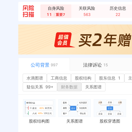
自身风险
关联风险
历史信息
11
563
22
重要7
公司背景
法律诉讼
997
15
水滴图谱
水滴图谱
工商信息
司法案件
股权结构
3
股东信息
1
或
工商信息
立案信息
3
经
疑似关系
99+
财务数据
关系图谱
股权结构
开庭公告
行
股东信息
1
法院公告
环
主要人员
2
裁判文书
5
严
对外投资
1
送达公告
欠
股权结构图
关系图谱
股权穿透图
控制企业
被执行人
税
历史
实际控制人
失信被执行人
重