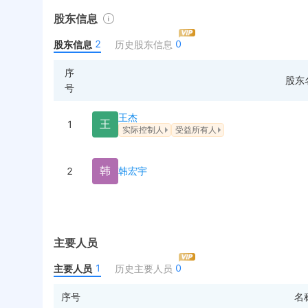
股东信息
2
0
股东信息
历史股东信息
序
股东
号
王杰
王
1
实际控制人
受益所有人
韩
2
韩宏宇
主要人员
1
0
主要人员
历史主要人员
序号
名