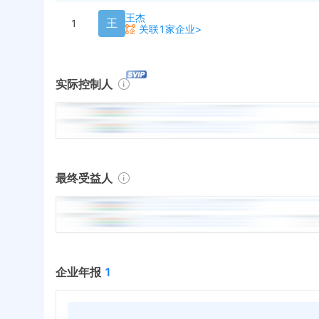
王杰
王
1
关联1家企业>
实际控制人
最终受益人
企业年报
1