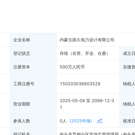
大税收违法
科创分
抽查检查
产抵押
双随机抽查
保信息
资质证书
权出质
知识产权出质
易注销
信用评价
企业名称
内蒙古路久电力设计有限公司
销备案
进出口信用
算信息
登记状态
存续（在营、开业、在册）
债券信息
成立
准入境
地块公示
注册资本
500万人民币
实缴
购地信息
供应商
工商注册号
150203036603529
纳税
客户
2025-05-09 至 2099-12-3
)
营业期限
纳税
1
参保人数
0人
(2025年报)
核准
登记机关
包头市昆都仑区市场监督管理局（包头