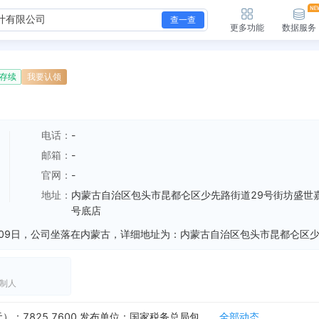
查一查
更多功能
数据服务
存续
我要认领
电话：
-
邮箱：
-
官网：
-
地址：
内蒙古自治区包头市昆都仑区少先路街道29号街坊盛世嘉
号底店
制人
新增欠税公告，欠税税种：企业所得税 欠税余额（元）：7825.7600 发布单位：国家税务总局包头市昆都仑区税务局
全部动态