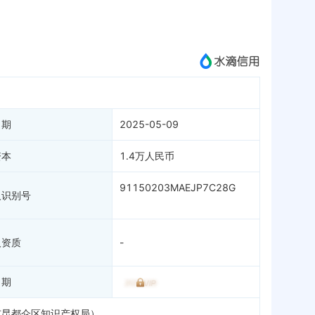
微信公众号
成为vip查看
日期
2025-05-09
资本
1.4万人民币
91150203MAEJP7C28G
人识别号
人资质
-
日期
市昆都仑区知识产权局）