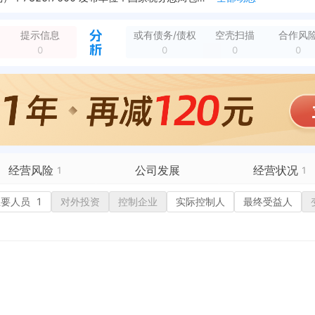
新增欠税公告，欠税税种：企业所得税 欠税余额（元）：7825.7600 发布单位：国家税务总局包头市昆都仑区税务局
全部动态
提示信息
或有债务/债权
空壳扫描
合作风
0
0
0
0
经营风险
公司发展
经营状况
1
1
有债务债权
主要人员
1
对外投资
融资历史
控制企业
实际控制人
招投标
最终受益人
营异常
核心人员
招聘信息
1
政处罚
企业业务
广告推广
保处罚
竞品信息
电商店铺
重违法
科技成果
行政许可
税公告
1
专利奖
税务评级
务非正常户
新闻舆情
纳税人资质