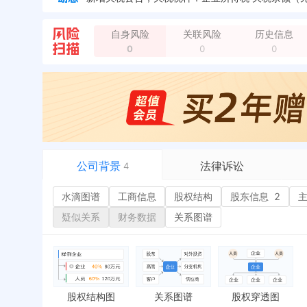
自身风险
关联风险
历史信息
0
0
0
公司背景
法律诉讼
4
水滴图谱
水滴图谱
工商信息
司法案件
股权结构
股东信息
2
或
工商信息
立案信息
经
疑似关系
财务数据
关系图谱
股权结构
开庭公告
行
股东信息
2
法院公告
环
主要人员
1
裁判文书
严
对外投资
送达公告
欠
股权结构图
关系图谱
股权穿透图
控制企业
被执行人
税