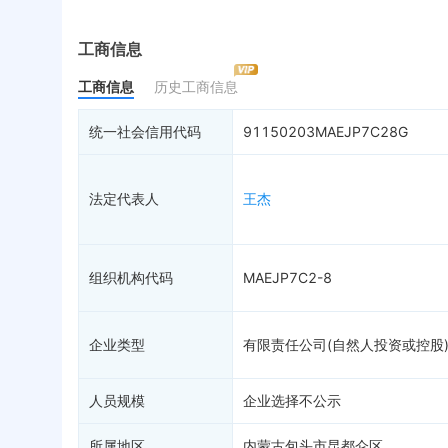
实际控制人
失信被执行人
重
最终受益人
限制高消费
动
工商信息
变更记录
终本案件
担
工商信息
历史工商信息
企业年报
1
司法拍卖
股
工商自主公示
询价评估
简
统一社会信用代码
91150203MAEJP7C28G
分支机构
司法协助
注
疑似关系
破产重整
清
法定代表人
王杰
财务数据
未
关系图谱
组织机构代码
MAEJP7C2-8
企业类型
有限责任公司(自然人投资或控股
人员规模
企业选择不公示
所属地区
内蒙古包头市昆都仑区