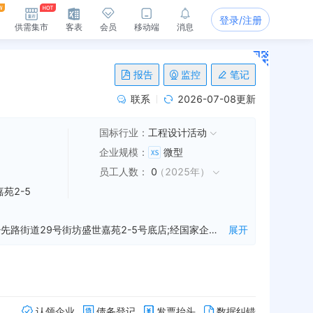
登录/注册
供需集市
客表
会员
移动端
消息
报告
监控
笔记
联系
2026-07-08更新
国标行业：
工程设计活动
企业规模
：
微型
员工人数
：
0
（
2025年
）
苑2-5
内蒙古路久电力设计有限公司成立于2025年05月09日，公司坐落在内蒙古，详细地址为：内蒙古自治区包头市昆都仑区少先路街道29号街坊盛世嘉苑2-5号底店;经国家企业信用信息公示系统查询得知，内蒙古路久电力设计有限公司的信用代码/税号为91150203MAEJP7C28G，法人是王杰，注册资本为500.000000万人民币，企业的经营范围为:一般项目：风力发电技术服务；工程技术服务（规划管理、勘察、设计、监理除外）；太阳能发电技术服务；技术服务、技术开发、技术咨询、技术交流、技术转让、技术推广；工程管理服务；储能技术服务；节能管理服务；工业设计服务；电力行业高效节能技术研发；先进电力电子装置销售；信息咨询服务（不含许可类信息咨询服务）；招投标代理服务；劳务服务（不含劳务派遣）；办公用品销售；发电技术服务；新兴能源技术研发；电力电子元器件销售；电力设施器材销售；五金产品零售；电气设备销售；电气设备修理；电力测功电机销售；环保咨询服务；政府采购代理服务；风电场相关系统研发；风力发电机组及零部件销售；高品质特种钢铁材料销售；金属材料销售；对外承包工程。（除依法须经批准的项目外，凭营业执照依法自主开展经营活动）许可项目：建设工程施工；建设工程勘察；建设工程监理；建设工程设计；测绘服务；安全评价业务；建筑劳务分包；电气安装服务。（依法须经批准的项目，经相关部门批准后方可开展经营活动，具体经营项目以相关部门批准文件或许可证件为准）
展开
认领企业
债务登记
发票抬头
数据纠错