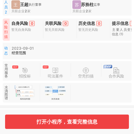
人
王超
苏拴柱
王
苏
执行董事
监事
员
关联企业
2
家
关联企业
2
家
2
风
自身风险
关联风险
历史信息
提示信息
0
0
0
1
险
暂无自身风险
暂无关联风险
暂无历史风险
主要人员变
扫
信息
(1)
描
动
2023-09-01
经营范围
态
常
用
服
招投标
司法案件
空壳扫描
合作风险
务
水
滴
图
谱
基本信息
收起
打开小程序，查看完整信息