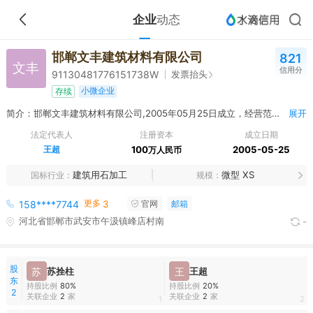
企业
动态
邯郸文丰建筑材料有限公司
821
文丰
信用分
发票抬头
91130481776151738W
小微企业
存续
简介：邯郸文丰建筑材料有限公司,2005年05月25日成立，经营范围包括一般项目：建筑材料销售。（除依法须经批准的项目外，凭营业执照依法自主开展经营活动）
展开
法定代表人
注册资本
成立日期
王超
100
2005-05-25
万人民币
建筑用石加工
微型 XS
国标行业
规模
更多
158****7744
3
官网
邮箱
河北省邯郸市武安市午汲镇峰店村南
-
股
苏
苏拴柱
王
王超
东
持股比例
80%
持股比例
20%
2
关联企业
2
家
关联企业
2
家
1
2