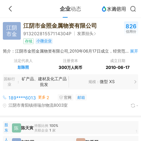
企业
动态
江阴市金照金属物资有限公司
826
江阴
信用分
市金
发票抬头
91320281557114304P
小微企业
存续
简介：江阴市金照金属物资有限公司,2010年06月17日成立，经营范围包括金属材料、建材的销售。（依法须经批准的项目，经相关部门批准后方可开展经营活动）
展开
法定代表人
注册资本
成立日期
彭陈照
300
2010-06-17
万人民币
矿产品、建材及化工产品
国标行
微型 XS
规模
业
批发
更多
189****6013
2
官网
邮箱
江阴市青阳镇得瑞尔物流8003室
-
股
持股比例
100%
陈
陈天寅
东
关联企业
1
家
1
人