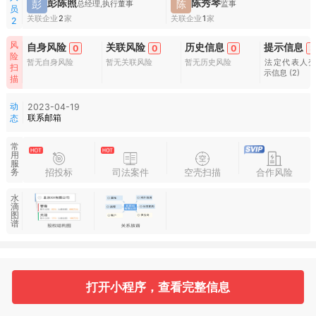
彭陈照
陈秀琴
彭
陈
总经理,执行董事
监事
员
关联企业
2
家
关联企业
1
家
2
风
自身风险
关联风险
历史信息
提示信息
0
0
0
3
险
暂无自身风险
暂无关联风险
暂无历史风险
法定代表人
扫
示信息
(2)
描
动
2023-04-19
联系邮箱
态
常
用
服
招投标
司法案件
空壳扫描
合作风险
务
水
滴
图
谱
基本信息
收起
打开小程序，查看完整信息
1
2