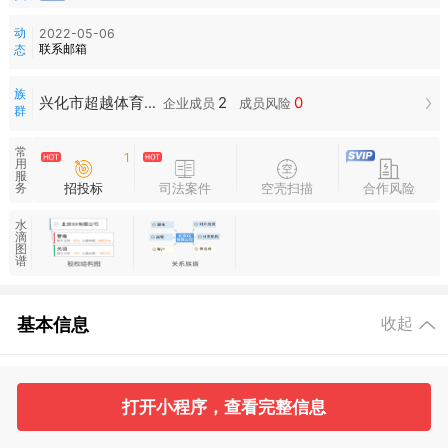
动
2022-05-06
联系邮箱
态
族
2
0
兴化市超越体育用品经营部族群
企业成员
成员风险
群
常
1
用
服
招投标
司法案件
空壳扫描
合作风险
务
水
滴
图
谱
基本信息
收起
1
1
打开小程序，查看完整信息
工商信息
股东信息
主要人员
对外投资