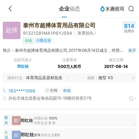
企业
动态
泰州市超搏体育用品有限公司
814
超搏
信用分
发票抬头
91321281MA1P6YJ594
小微企业
存续
简介：泰州市超搏体育用品有限公司,2017年06月14日成立，经营范围包括体育用品、健身器材、按摩椅、服装、泳池设备、看台座椅、照明设备、PVC地板、玩具、文具、教学用具、电子设备销售；体育场地设施工程施工；组织策划球类体育活动；游泳培训。（依法须经批准的项目，经相关部门批准后方可开展经营活动） 一般项目：互联网销售（除销售需要许可的商品）（除依法须经批准的项目外，凭营业执照依法自主开展经营活动）
展开
法定代表人
注册资本
成立日期
郎红桂
500
2017-06-14
万人民币
体育用品及器材批发
微型 XS
国标行业
规模
183****1066
官网
邮箱
兴化市城北居委会海池花园15-18楼经营房21号
-
股
持股比例
100%
郎
郎红桂
东
关联企业
2
家
1
人
郎红桂
郎
董事
关联企业
2
家
员