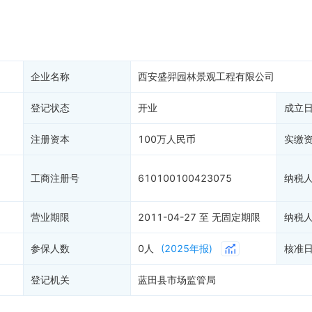
产抵押
双随机抽查
保信息
资质证书
权出质
知识产权出质
易注销
信用评价
企业名称
西安盛羿园林景观工程有限公司
销备案
进出口信用
算信息
登记状态
开业
债券信息
成立
准入境
地块公示
注册资本
100万人民币
实缴
购地信息
供应商
工商注册号
610100100423075
纳税
客户
)
营业期限
2011-04-27 至 无固定期限
纳税
参保人数
0人
(2025年报)
核准
登记机关
蓝田县市场监管局