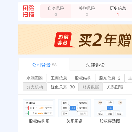
自身风险
关联风险
历史信息
0
0
1
企业地址变更，新增年报地址：陕西省 西安市 蓝田
公司背景
法律诉讼
58
水滴图谱
水滴图谱
工商信息
司法案件
股权结构
股东信息
2
或
工商信息
立案信息
经
分支机构
疑似关系
30
财务数据
关系图谱
股权结构
开庭公告
行
股东信息
2
法院公告
环
主要人员
2
裁判文书
严
对外投资
送达公告
欠
股权结构图
关系图谱
股权穿透图
控制企业
被执行人
税
实际控制人
失信被执行人
重