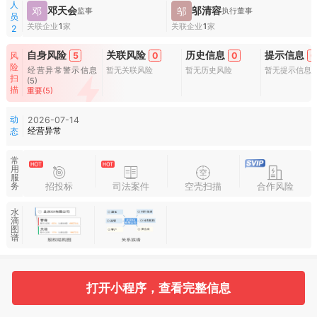
人
邓天会
邬清容
邓
邬
监事
执行董事
员
关联企业
1
家
关联企业
1
家
2
自身风险
关联风险
历史信息
提示信息
风
5
0
0
0
险
经营异常警示信息
暂无关联风险
暂无历史风险
暂无提示信息
扫
(5)
描
重要(5)
动
2026-07-14
经营异常
态
常
用
服
招投标
司法案件
空壳扫描
合作风险
务
水
滴
图
谱
基本信息
收起
打开小程序，查看完整信息