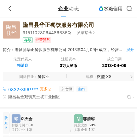
企业
动态
隆昌县华正餐饮服务有限公司
隆昌
县华
发票抬头
91511028064486636Q
经营异常
存续
简介：隆昌县华正餐饮服务有限公司,2013年04月09日成立，经营范围包括餐饮服务（有效期至2016年01月06日止）。（依法须经批准的项目，经相关部门批准后方可开展经营活动）
展开
法定代表人
注册资本
成立日期
邬清容
3
2013-04-09
万人民币
餐饮业
微型 XS
国标行业
规模
更多
0832-396****
2
官网
邮箱
隆昌县金鹅镇黄土坡工业园区
-
股
邓
邓天会
邬
邬清容
东
持股比例
50%
持股比例
50%
2
关联企业
1
家
关联企业
1
家
1
2