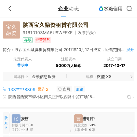
企业
动态
陕西宝久融资租赁有限公司
宝久
融资
发票抬头
91610103MA6U8WEEXE
经营异常
存续
简介：陕西宝久融资租赁有限公司,2017年10月17日成立，经营范围包括融资租赁业务、租赁业务（不得从事吸收公众存款或变相吸收公众存款、发放贷款以及证券、期货等金融业务）；向国内外购买租赁财产；租赁财产的残值及维修租赁交易资产；兼营与主营的商业保理。（依法须经批准的项目，经相关部门批准后方可开展经营活动）
展开
法定代表人
注册资本
成立日期
曹明中
5000
2017-10-17
万人民币
金融信息服务
微型 XS
国标行业
规模
更多
133****8809
2
官网
邮箱
陕西省西安市碑林区南关正街以西路中贸广场15栋1单元11902室
-
股
张
张茹
曹
曹明中
东
持股比例
50%
持股比例
50%
2
关联企业
5
家
关联企业
4
家
1
2