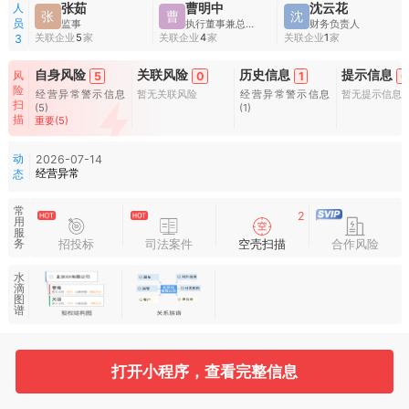
人
张茹
曹明中
沈云花
张
曹
沈
员
监事
执行董事兼总经理
财务负责人
关联企业
5
家
关联企业
4
家
关联企业
1
家
3
自身风险
关联风险
历史信息
提示信息
风
5
0
1
0
险
经营异常警示信息
暂无关联风险
经营异常警示信息
暂无提示信息
扫
(5)
(1)
描
重要(5)
动
2026-07-14
经营异常
态
常
2
用
服
招投标
司法案件
空壳扫描
合作风险
务
水
滴
图
谱
基本信息
收起
打开小程序，查看完整信息