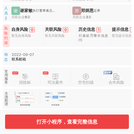
1
2
人
谢家敏
郑炳恩
谢
郑
执行董事兼总经理
监事
员
关联企业
9
家
关联企业
3
家
2
风
自身风险
关联风险
历史信息
提示信息
0
0
1
0
险
暂无自身风险
暂无关联风险
行政处罚警示信息
暂无提示信息
扫
(1)
描
动
2022-09-07
联系邮箱
态
常
用
服
招投标
司法案件
空壳扫描
合作风险
务
水
滴
图
谱
打开小程序，查看完整信息
基本信息
收起