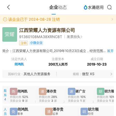
企业
动态
该企业已于 2024-08-28 注销
江西荣耀人力资源有限公司
荣耀
发票抬头
91360108MA38XRNC8T
小微企业
注销
简介：江西荣耀人力资源有限公司,2019年10月23日成立，经营范围包括职业中介服务；会计服务；旅行社及相关服务；游戏动漫软件开发；动漫及衍生产品设计服务；文化艺术咨询服务；策划创意服务；体育赛事策划；各种项目的策划服务与公关服务；演出经纪代理业务；贸易咨询；计算机、软件及辅助设备销售；国内贸易；教育咨询服务；文化活动服务。（依法须经批准的项目,经相关部门批准后方可开展经营活动）
展开
法定代表人
注册资本
成立日期
尧鸿凯
200
2019-10-23
万人民币
其他人力资源服务
微型 XS
国标行业
规模
股
尧
尧鸿凯
潘
潘存贵
谢
谢广古
胡
胡方顺
东
持股比例
52%
持股比例
28%
持股比例
10%
持股比例
10%
4
关联企业
9
家
关联企业
3
家
关联企业
1
家
关联企业
1
家
1
2
3
人
尧鸿凯
潘存贵
胡方顺
尧
潘
胡
员
董事
监事
经理