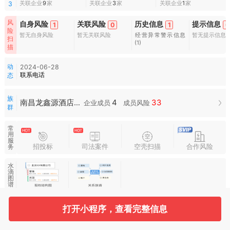
关联企业
9
家
关联企业
3
家
关联企业
1
家
3
风
自身风险
关联风险
历史信息
提示信息
1
0
1
0
险
暂无自身风险
暂无关联风险
经营异常警示信息
暂无提示信息
扫
(1)
描
动
2024-06-28
联系电话
态
族
4
33
南昌龙鑫源酒店管理有限公司族群
企业成员
成员风险
群
常
用
服
招投标
司法案件
空壳扫描
合作风险
务
水
滴
图
谱
打开小程序，查看完整信息
基本信息
收起