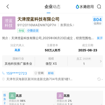
企业
动态
天津澄蓝科技有限公司
804
澄蓝
信用分
科技
发票抬头
91120116MAENW7QP7H
小微企业
存续
简介：天津澄蓝科技有限公司,2025年06月23日成立，经营范围包括一般项目：技术服务、技术开发、技术咨询、技术交流、技术转让、技术推广；货物进出口；特种设备销售；普通机械设备安装服务；阀门和旋塞销售；气体、液体分离及纯净设备销售；泵及真空设备销售；机械零件、零部件销售；机械设备租赁；电子产品销售；五金产品零售；电子元器件批发；电力电子元器件销售；非居住房地产租赁；软件开发；小微型客车租赁经营服务；企业管理咨询；专用化学产品销售（不含危险化学品）；食品添加剂销售；化工产品销售（不含许可类化工产品）；特种设备出租；电子专用设备销售。（除依法须经批准的项目外，凭营业执照依法自主开展经营活动）许可项目：燃气经营；危险化学品经营。（依法须经批准的项目，经相关部门批准后方可开展经营活动，具体经营项目以相关部门批准文件或许可证件为准）
展开
法定代表人
注册资本
成立日期
高原
50
2025-06-23
万人民币
国标行业
规模
员工
2025年
其他科技推广服务业
微型 XS
1
159****2723
官网
邮箱
天津市滨海新区新河街道新北路704号房屋1楼101-16室
-
股
高
高原
高
高雅
东
持股比例
98%
持股比例
2%
2
关联企业
1
家
关联企业
1
家