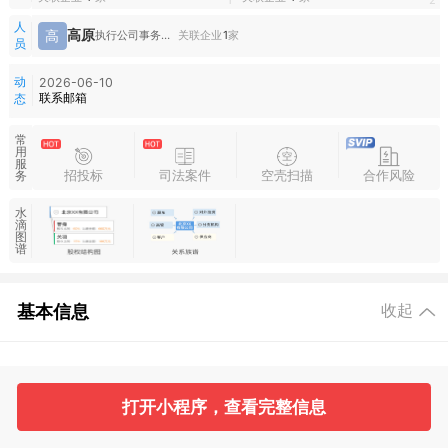
1
2
人
高原
高
执行公司事务的董事,经理
关联企业
1
家
员
动
2026-06-10
联系邮箱
态
常
用
服
招投标
司法案件
空壳扫描
合作风险
务
水
滴
图
谱
基本信息
收起
2
1
打开小程序，查看完整信息
工商信息
股东信息
主要人员
对外投资