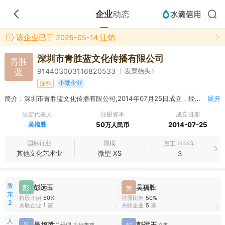
企业
动态
该企业已于 2025-05-14 注销
深圳市青胜蓝文化传播有限公司
青胜
蓝
发票抬头
914403003116820533
小微企业
注销
简介：深圳市青胜蓝文化传播有限公司,2014年07月25日成立，经营范围包括文化活动策划（不含卡啦OK歌舞娱乐项目）；美术、舞蹈、音乐艺术培训；足球、武术培训；教育信息咨询。（法律、行政法规禁止的项目除外；法律、行政法规限制的项目须取得许可后方可经营）^
展开
法定代表人
注册资本
成立日期
吴福胜
50
2014-07-25
万人民币
国标行业
规模
员工
2023年
其他文化艺术业
微型 XS
3
股
彭
彭远玉
吴
吴福胜
东
持股比例
50%
持股比例
50%
2
关联企业
1
家
关联企业
5
家
1
2
人
吴福胜
彭远玉