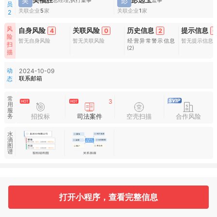
吴
彭
总经理,执行董事
监事
员
关联企业
5
家
关联企业
1
家
2
风
自身风险
关联风险
历史信息
提示信息
4
0
2
0
险
暂无自身风险
暂无关联风险
经营异常警示信息
暂无提示信息
扫
(2)
描
动
2024-10-09
联系邮箱
态
常
3
用
服
招投标
司法案件
空壳扫描
合作风险
务
水
滴
图
谱
基本信息
收起
打开小程序，查看完整信息
2
2