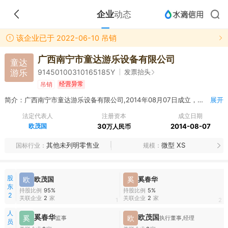
企业
动态
该企业已于 2022-06-10 吊销
广西南宁市童达游乐设备有限公司
童达
游乐
发票抬头
91450100310165185Y
经营异常
吊销
简介：广西南宁市童达游乐设备有限公司,2014年08月07日成立，经营范围包括销售：游乐设备、体育器材、健身器材、文化用品、床上用品、五金交电、日用百货、针织品、纺织品、劳保用品（除国家专控产品）、服装鞋帽、农副土特产品（仅限初级农产品）。（依法须经批准的项目，经相关部门批准后方可开展经营活动。）
展开
法定代表人
注册资本
成立日期
欧茂国
30
2014-08-07
万人民币
其他未列明零售业
微型 XS
国标行业
规模
股
欧
欧茂国
奚
奚春华
东
持股比例
95%
持股比例
5%
2
关联企业
2
家
关联企业
2
家
1
2
人
奚春华
欧茂国
奚
欧
监事
执行董事,经理
员