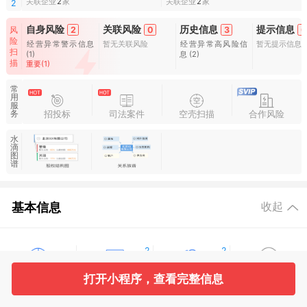
关联企业
2
家
关联企业
2
家
2
自身风险
关联风险
历史信息
提示信息
风
2
0
3
0
险
经营异常警示信息
暂无关联风险
经营异常高风险信
暂无提示信息
扫
(1)
息
(2)
描
重要(1)
常
用
服
招投标
司法案件
空壳扫描
合作风险
务
水
滴
图
谱
基本信息
收起
2
2
打开小程序，查看完整信息
工商信息
股东信息
主要人员
对外投资