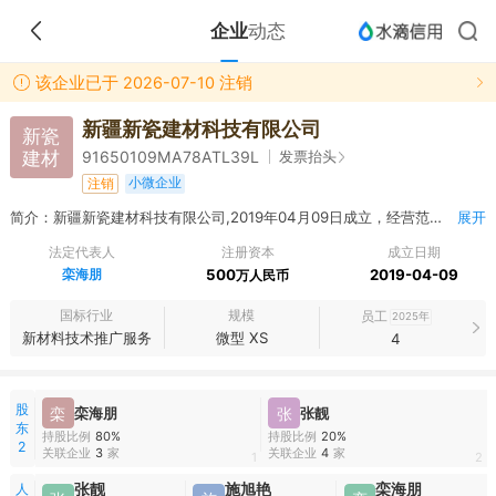
企业
动态
该企业已于 2026-07-10 注销
新疆新瓷建材科技有限公司
新瓷
建材
发票抬头
91650109MA78ATL39L
小微企业
注销
简介：新疆新瓷建材科技有限公司,2019年04月09日成立，经营范围包括建材科技领域内的技术开发、技术转让、技术咨询；电动工具、手动工具的技术研发、销售；销售：防水建筑材料、五金交电、金属制品、金属工艺品、塑料制品、化工原料及产品（危险品除外）；金属门窗销售、安装；建筑装饰工程，房屋建筑工程，环保工程施工；建筑物清洁服务，包装服务。（依法须经批准的项目，经相关部门批准后方可开展经营活动）
展开
法定代表人
注册资本
成立日期
栾海朋
500
2019-04-09
万人民币
国标行业
规模
员工
2025年
新材料技术推广服务
微型 XS
4
股
栾
栾海朋
张
张靓
东
持股比例
80%
持股比例
20%
2
关联企业
3
家
关联企业
4
家
1
2
人
张靓
施旭艳
栾海朋