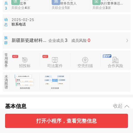
张
施
栾
员
监事
财务负责人
执行董事兼总经理
关联企业
4
家
关联企业
1
家
关联企业
3
家
3
动
2025-02-25
联系电话
态
族
3
0
新疆新瓷建材科技有限公司族群
企业成员
成员风险
群
常
用
服
招投标
司法案件
空壳扫描
合作风险
务
水
滴
图
谱
基本信息
收起
打开小程序，查看完整信息
2
3