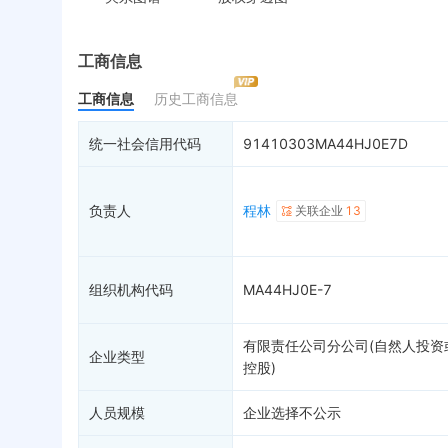
最终受益人
被执行人
税
变更记录
失信被执行人
重
企业年报
限制高消费
动
工商信息
工商自主公示
终本案件
担
工商信息
历史工商信息
总公司
1
司法拍卖
股
疑似关系
67
询价评估
简
统一社会信用代码
91410303MA44HJ0E7D
财务数据
司法协助
注
关系图谱
破产重整
清
负责人
程林
关联企业
13
未
组织机构代码
MA44HJ0E-7
有限责任公司分公司(自然人投资
企业类型
控股)
人员规模
企业选择不公示