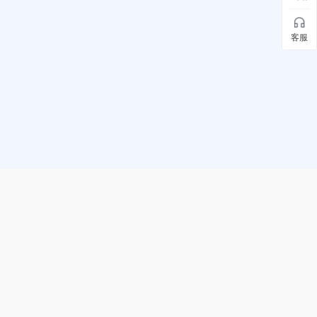
客服
水滴信用公众号
水滴信用小程序
水滴信用APP
不到你？不信任你？