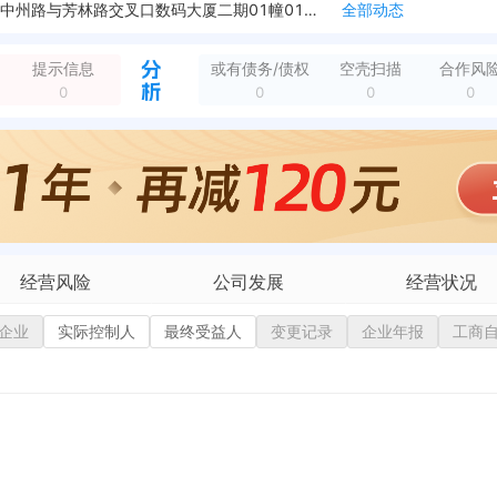
企业地址变更，新增年报地址：河南省洛阳市西工区中州路与芳林路交叉口数码大厦二期01幢01单元1001号房
全部动态
企业地址变更，新增年报地址：河南省洛阳市西工区中州路与芳林路交叉口数码大厦二期01幢01单元
全部动态
与芳林路交叉口数码大厦二期01幢01单元
全部动态
提示信息
或有债务/债权
空壳扫描
合作风
0
0
0
0
经营风险
公司发展
经营状况
企业
有债务债权
实际控制人
最终受益人
融资历史
变更记录
企业年报
招投标
工商
营异常
核心人员
招聘信息
政处罚
企业业务
广告推广
保处罚
竞品信息
电商店铺
重违法
科技成果
行政许可
税公告
专利奖
税务评级