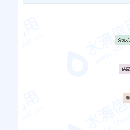
分支机
供应
客