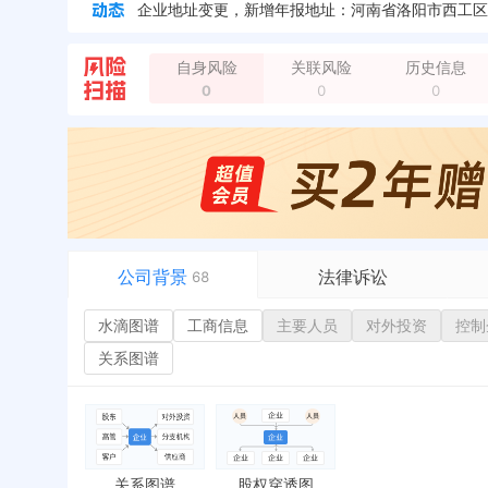
企业地址变更，新增年报地址：洛阳市西工区中州路
自身风险
关联风险
历史信息
0
0
0
公司背景
法律诉讼
68
水滴图谱
水滴图谱
工商信息
司法案件
主要人员
对外投资
控制
或
工商信息
立案信息
经
关系图谱
主要人员
开庭公告
行
对外投资
法院公告
环
控制企业
裁判文书
严
实际控制人
送达公告
欠
关系图谱
股权穿透图