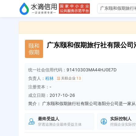
广东颐和假期旅行社有限公司
颐
和
假
期
统一社会信用代码：
91410303MA44HJ0E7D
负责人：
程林
关联企业
13
注册资本：
-
成立日期：
2017-10-26
简介：
最终受益人
实际控制人
穿透追溯企业最终受益主体
挖掘企业实际控
企业地址变更，新增年报地址：洛阳市西工区中州路