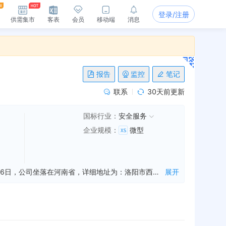
登录/注册
供需集市
客表
会员
移动端
消息
报告
监控
笔记
联系
30天前更新
国标行业：
安全服务
企业规模
：
微型
广东颐和假期旅行社有限公司洛阳分公司是一家从事境内旅游,入境旅游招徕,咨询服务等业务的公司，成立于2017年10月26日，公司坐落在河南省，详细地址为：洛阳市西工区中州路与芳林路交叉口数码大厦二期01幢01单元1001号房;经国家企业信用信息公示系统查询得知，广东颐和假期旅行社有限公司洛阳分公司的信用代码/税号为91410303MA44HJ0E7D，企业的经营范围为:境内旅游和入境旅游招徕，咨询服务，公司礼仪服务；大型活动组织策划服务；酒店管理；餐饮管理；企业形象策划服务；文化艺术咨询服务；模特服务；个人形象设计服务；票务服务；策划创意服务。
展开