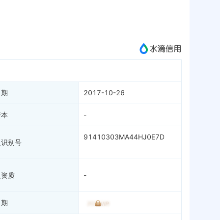
APP
微信公众号
成为vip查看
司
日期
2017-10-26
资本
-
91410303MA44HJ0E7D
人识别号
人资质
-
日期