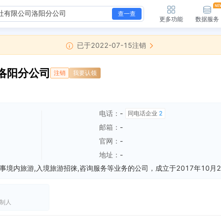
查一查
更多功能
数据服务
已于2022-07-15注销
洛阳分公司
注销
我要认领
电话：
-
同电话企业
2
邮箱：
-
官网：
-
地址：
-
制人
与芳林路交叉口数码大厦二期01幢01单元
全部动态
企业地址变更，新增年报地址：洛阳市西工区中州路与芳林路交叉口数码大厦二期01幢01单元1001号房
全部动态