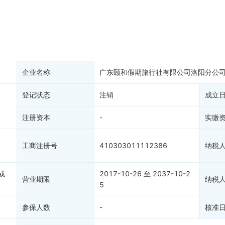
务非正常户
新闻舆情
纳税人资质
大税收违法
科创分
抽查检查
产抵押
双随机抽查
保信息
资质证书
权出质
知识产权出质
易注销
信用评价
企业名称
广东颐和假期旅行社有限公司洛阳分公
销备案
进出口信用
算信息
登记状态
注销
债券信息
成立
准入境
地块公示
注册资本
-
实缴
购地信息
供应商
工商注册号
410303011112386
纳税
客户
或
2017-10-26 至 2037-10-2
营业期限
纳税
5
参保人数
-
核准