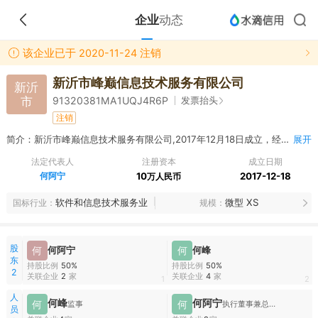
企业
动态
该企业已于 2020-11-24 注销
新沂市峰巅信息技术服务有限公司
新沂
市
发票抬头
91320381MA1UQJ4R6P
注销
简介：新沂市峰巅信息技术服务有限公司,2017年12月18日成立，经营范围包括计算机信息技术服务；商务信息咨询服务；信息系统集成服务；数据处理和存储服务；数字内容服务；家具、家居装饰用品、预包装食品兼散装食品、保健食品、玩具、服装鞋帽、化妆品及卫生用品、宠物用品、体育用品及器材、厨房用具、园艺用品、花卉、电子产品、乐器及乐器配件网上销售；自营和代理各类商品及技术的进出口业务；会议及展览服务。（依法须经批准的项目，经相关部门批准后方可开展经营活动）
展开
法定代表人
注册资本
成立日期
何阿宁
10
2017-12-18
万人民币
软件和信息技术服务业
微型 XS
国标行业
规模
股
何
何阿宁
何
何峰
东
持股比例
50%
持股比例
50%
2
关联企业
2
家
关联企业
4
家
1
2
人
何峰
何阿宁
何
何
监事
执行董事兼总经理
员