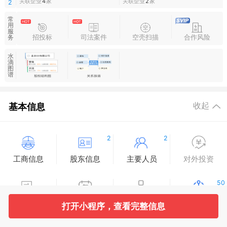
关联企业
4
家
关联企业
2
家
2
常
用
服
招投标
司法案件
空壳扫描
合作风险
务
水
滴
图
谱
基本信息
收起
2
2
工商信息
股东信息
主要人员
对外投资
50
变更记录
企业年报
分支机构
疑似关系
打开小程序，查看完整信息