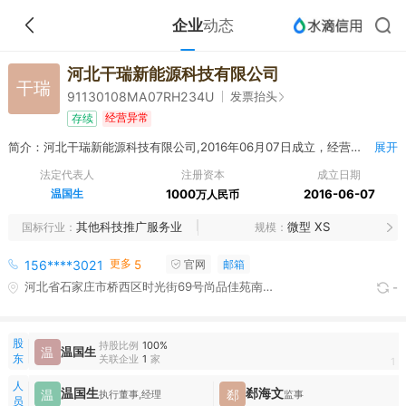
企业
动态
河北干瑞新能源科技有限公司
干瑞
发票抬头
91130108MA07RH234U
经营异常
存续
简介：河北干瑞新能源科技有限公司,2016年06月07日成立，经营范围包括许可项目：建设工程设计；建设工程施工；烟草制品零售。（依法须经批准的项目，经相关部门批准后方可开展经营活动，具体经营项目以相关部门批准文件或许可证件为准）一般项目：技术服务、技术开发、技术咨询、技术交流、技术转让、技术推广；软件开发；建筑材料销售；交通设施维修；专业保洁、清洗、消毒服务；电子、机械设备维护（不含特种设备）；机械设备租赁；消防器材销售；安防设备销售；办公设备销售；五金产品批发；五金产品零售；服装服饰批发；服装服饰零售；鞋帽批发；鞋帽零售；针纺织品销售；食品销售（仅销售预包装食品）。（除依法须经批准的项目外，凭营业执照依法自主开展经营活动）
展开
法定代表人
注册资本
成立日期
温国生
1000
2016-06-07
万人民币
其他科技推广服务业
微型 XS
国标行业
规模
更多
156****3021
5
官网
邮箱
河北省石家庄市桥西区时光街69号尚品佳苑南区15号住宅楼底商103
-
股
持股比例
100%
温
温国生
东
关联企业
1
家
1
人
温国生
郄海文
温
郄
执行董事,经理
监事
员