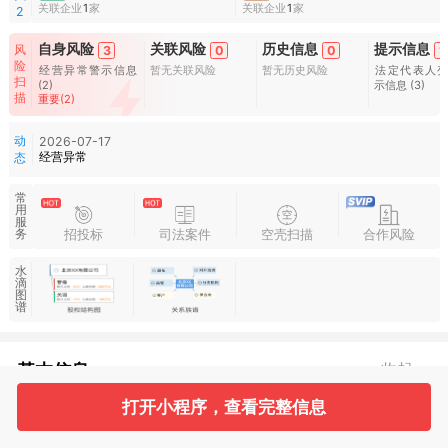
关联企业
1
家
关联企业
1
家
2
自身风险
关联风险
历史信息
提示信息
风
3
0
0
1
险
经营异常警示信息
暂无关联风险
暂无历史风险
法定代表人
扫
(2)
示信息
(3)
描
重要(2)
动
2026-07-17
经营异常
态
常
用
服
招投标
司法案件
空壳扫描
合作风险
务
水
滴
图
谱
基本信息
收起
打开小程序，查看完整信息
1
2