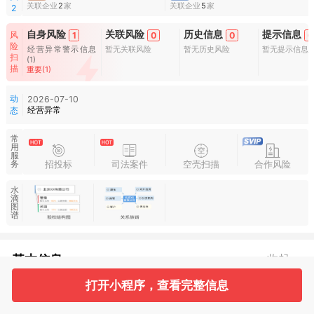
关联企业
2
家
关联企业
5
家
2
自身风险
关联风险
历史信息
提示信息
风
1
0
0
0
险
经营异常警示信息
暂无关联风险
暂无历史风险
暂无提示信息
扫
(1)
描
重要(1)
动
2026-07-10
经营异常
态
常
用
服
招投标
司法案件
空壳扫描
合作风险
务
水
滴
图
谱
基本信息
收起
打开小程序，查看完整信息
1
2