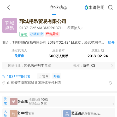
企业
动态
郓城栩昂贸易有限公司
郓城
栩昂
发票抬头
91371725MA3MPP0B7H
小微企业
经营异常
存续
简介：郓城栩昂贸易有限公司,2018年02月24日成立，经营范围包括旧石材、老榆木购销；家具销售；苗木、环卫设备销售。（依法须经批准的项目，经相关部门批准后方可开展经营活动）
展开
法定代表人
注册资本
成立日期
吴正森
500
2018-02-24
万人民币
其他未列明零售业
微型 XS
国标行业
规模
183****9678
官网
邮箱
山东省菏泽市郓城县张营镇吴楼村东
-
股
持股比例
100%
吴
吴正森
东
关联企业
5
家
1
人
刘中雪
吴正森
刘
吴
监事
执行董事兼总经理
员