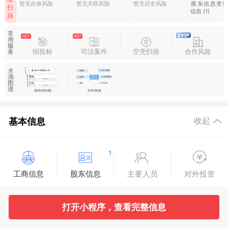
暂无自身风险
暂无关联风险
暂无历史风险
股东信息变
扫
信息
(1)
描
常
用
服
招投标
司法案件
空壳扫描
合作风险
务
水
滴
图
谱
基本信息
收起
1
工商信息
股东信息
主要人员
对外投资
1
13
52
打开小程序，查看完整信息
变更记录
企业年报
分支机构
疑似关系