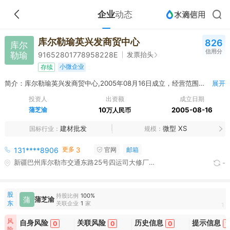
企业
动态
库尔勒瑜英兴发商贸中心
826
库尔
信用分
勒瑜
发票抬头
91652801778958228E
小微企业
存续
简介：库尔勒瑜英兴发商贸中心,2005年08月16日成立，经营范围包括批发.零售：防盗门，防火门，建材，五金交电，电子产品（依法须经批准的项目，经相关部门批准后方可开展经营活动）
展开
投资人
出资额
成立日期
蒲芝渝
10
2005-08-16
万人民币
建材批发
微型 XS
国标行业
规模
更多
131****8906
3
官网
邮箱
新疆巴州库尔勒市交通东路25号四运司大修厂家属楼3号2单元101室
-
股
持股比例
100%
蒲
蒲芝渝
东
关联企业
1
家
1
风
自身风险
关联风险
历史信息
提示信息
0
0
0
1
险