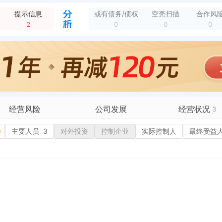
建南路129号1幢1层102号
全部动态
新建南路129号
全部动态
提示信息
或有债务/债权
空壳扫描
合作风
2
0
0
0
经营风险
公司发展
经营状况
3
有债务债权
主要人员
3
对外投资
融资历史
控制企业
实际控制人
招投标
最终受益
营异常
核心人员
招聘信息
政处罚
企业业务
广告推广
保处罚
竞品信息
电商店铺
重违法
科技成果
行政许可
2
税公告
专利奖
税务评级
务非正常户
新闻舆情
纳税人资质
1
大税收违法
科创分
抽查检查