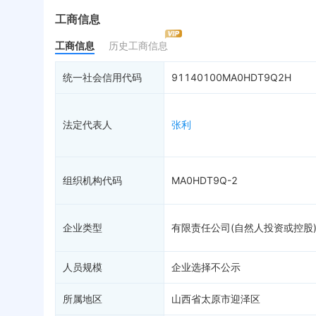
最终受益人
限制高消费
动
工商信息
变更记录
3
终本案件
担
工商信息
历史工商信息
企业年报
9
司法拍卖
股
工商自主公示
2
询价评估
简
统一社会信用代码
91140100MA0HDT9Q2H
分支机构
司法协助
注
疑似关系
99+
破产重整
清
法定代表人
张利
财务数据
未
关系图谱
组织机构代码
MA0HDT9Q-2
企业类型
有限责任公司(自然人投资或控股
人员规模
企业选择不公示
所属地区
山西省太原市迎泽区