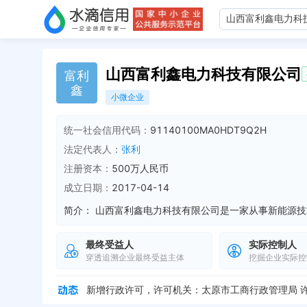
山西富利鑫电力科技有限公司
富
利
鑫
小微企业
统一社会信用代码：
91140100MA0HDT9Q2H
法定代表人：
张利
注册资本：
500万人民币
成立日期：
2017-04-14
简介：
最终受益人
实际控制人
穿透追溯企业最终受益主体
挖掘企业实际控
主要成员变更，新增：刘博
全部动态
新增行政许可，许可名称：开户许可证 许可机关：