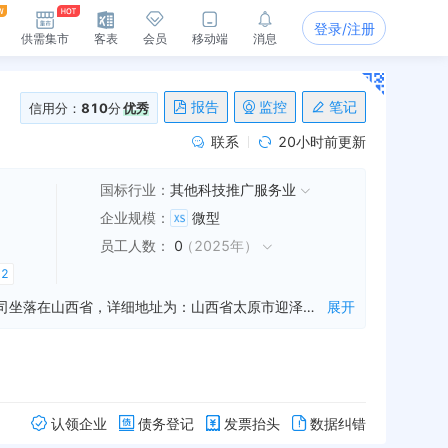
登录/注册
供需集市
客表
会员
移动端
消息
报告
监控
笔记
信用分：
810
分
优秀
联系
20小时前更新
国标行业：
其他科技推广服务业
企业规模
：
微型
员工人数
：
0
（
2025年
）
多
2
山西富利鑫电力科技有限公司是一家从事新能源技术开发,技术咨询,电力工程等业务的公司，成立于2017年04月14日，公司坐落在山西省，详细地址为：山西省太原市迎泽区新建南路129号1幢1层102号;经国家企业信用信息公示系统查询得知，山西富利鑫电力科技有限公司的信用代码/税号为91140100MA0HDT9Q2H，法人是张利，注册资本为500.000000万人民币，企业的经营范围为:新能源技术开发、技术咨询；电力工程；电力科技技术开发；节能环保设备、电力设备的安装、检修及维护；计算机网络工程；安防工程；普通机械设备、计算机软硬件的销售。（依法须经批准的项目，经相关部门批准后方可开展经营活动）
展开
认领企业
债务登记
发票抬头
数据纠错