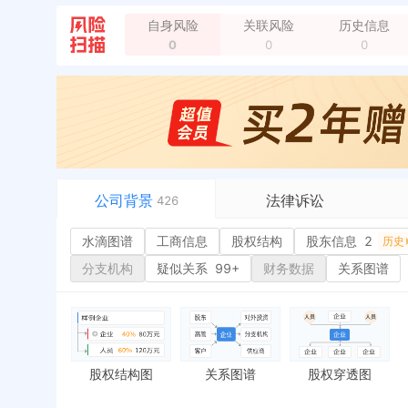
企业地址变更，新增年报地址：山西省太原市迎泽区新
企业地址变更，新增年报地址：山西省太原市迎泽区
自身风险
关联风险
历史信息
主要成员变更，新增：刘博
全部动态
0
0
0
公司背景
法律诉讼
426
水滴图谱
水滴图谱
工商信息
司法案件
股权结构
股东信息
2
或
历史
工商信息
立案信息
经
分支机构
疑似关系
99+
财务数据
关系图谱
股权结构
开庭公告
行
股东信息
2
法院公告
环
历史
主要人员
3
裁判文书
严
对外投资
送达公告
欠
股权结构图
关系图谱
股权穿透图
控制企业
被执行人
税
实际控制人
失信被执行人
重