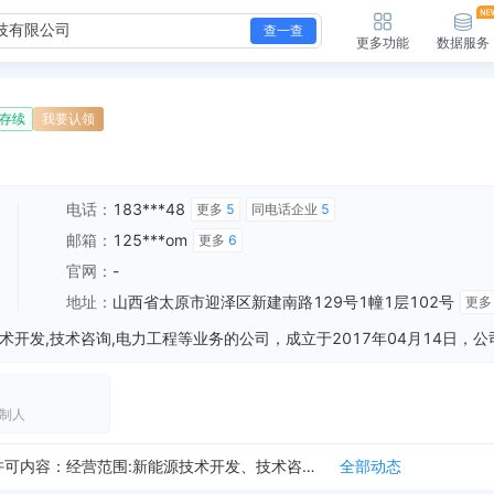
查一查
更多功能
数据服务
存续
我要认领
电话：
183***48
更多
5
同电话企业
5
邮箱：
125***om
更多
6
官网：
-
地址：
山西省太原市迎泽区新建南路129号1幢1层102号
更
制人
新增行政许可，许可机关：太原市工商行政管理局 许可内容：经营范围:新能源技术开发、技术咨询；电力工程；电力科技技术开发；节能环保设备、电力设备的安装、检修...
全部动态
太原中支 许可内容：准予开立基本存款账户
全部动态