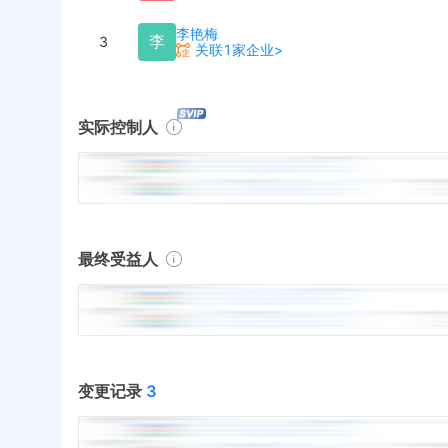
李艳梅
李
3
关联1家企业>
实际控制人
最终受益人
变更记录
3