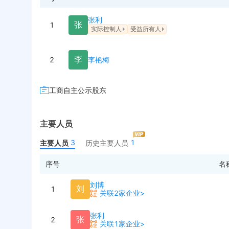
张利
张
1
实际控制人
受益所有人
李
2
李艳梅
工商自主公示股东
主要人员
3
1
主要人员
历史主要人员
序号
名
刘博
刘
1
关联2家企业>
张利
张
2
关联1家企业>