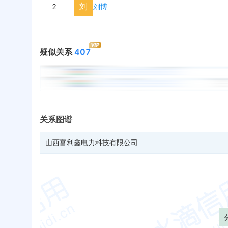
刘
2
刘博
疑似关系
407
关系图谱
山西富利鑫电力科技有限公司