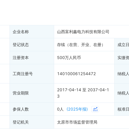
产抵押
双随机抽查
保信息
资质证书
权出质
知识产权出质
易注销
信用评价
企业名称
山西富利鑫电力科技有限公司
销备案
进出口信用
算信息
登记状态
存续（在营、开业、在册）
债券信息
成立
准入境
地块公示
注册资本
500万人民币
实缴
购地信息
供应商
工商注册号
140100061254472
纳税
客户
2017-04-14 至 2037-04-1
)
营业期限
纳税
3
参保人数
0人
(2025年报)
核准
登记机关
太原市市场监督管理局