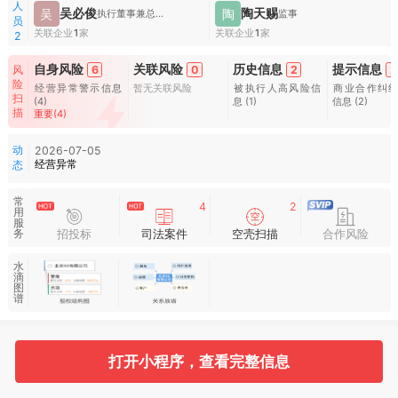
人
吴必俊
陶天赐
吴
陶
执行董事兼总经理
监事
员
关联企业
1
家
关联企业
1
家
2
自身风险
关联风险
历史信息
提示信息
风
6
0
2
2
险
经营异常警示信息
暂无关联风险
被执行人高风险信
商业合作纠
扫
(4)
息
(1)
信息
(2)
描
重要(4)
动
2026-07-05
经营异常
态
常
4
2
用
服
招投标
司法案件
空壳扫描
合作风险
务
水
滴
图
谱
基本信息
收起
打开小程序，查看完整信息