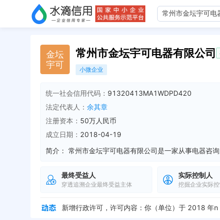
常州市金坛宇可电器有限公司
金
坛
宇
可
小微企业
统一社会信用代码：
91320413MA1WDPD420
法定代表人：
余其章
注册资本：
50万人民币
成立日期：
2018-04-19
简介：
最终受益人
实际控制人
穿透追溯企业最终受益主体
挖掘企业实际控
企业地址变更，新增年报地址：常州市金坛区金城镇白