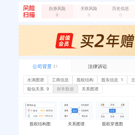
企业地址变更，新增年报地址：江苏省常州市金坛区金
自身风险
关联风险
历史信息
0
0
0
公司背景
法律诉讼
21
水滴图谱
水滴图谱
工商信息
司法案件
股权结构
股东信息
1
或
工商信息
立案信息
经
疑似关系
9
财务数据
关系图谱
股权结构
开庭公告
行
股东信息
1
法院公告
环
主要人员
2
裁判文书
严
对外投资
送达公告
欠
股权结构图
关系图谱
股权穿透图
控制企业
被执行人
税
实际控制人
失信被执行人
重