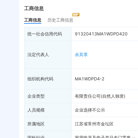
最终受益人
限制高消费
动
工商信息
变更记录
1
终本案件
担
工商信息
历史工商信息
企业年报
8
司法拍卖
股
工商自主公示
询价评估
简
统一社会信用代码
91320413MA1WDPD420
分支机构
司法协助
注
疑似关系
9
破产重整
清
法定代表人
余其章
财务数据
未
关系图谱
组织机构代码
MA1WDPD4-2
企业类型
有限责任公司(自然人独资)
人员规模
企业选择不公示
所属地区
江苏省常州市金坛区
国标行业
家用电器及电子产品专门零售