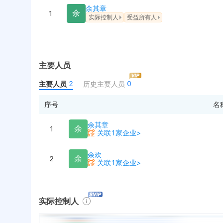
余其章
余
1
实际控制人
受益所有人
主要人员
2
0
主要人员
历史主要人员
序号
名
余其章
余
1
关联1家企业>
余欢
余
2
关联1家企业>
实际控制人