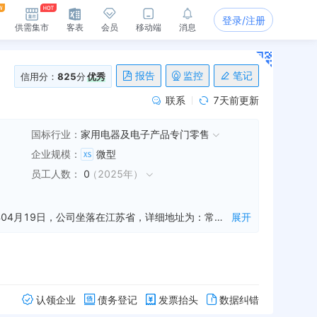
登录/注册
供需集市
客表
会员
移动端
消息
报告
监控
笔记
信用分：
825
分
优秀
联系
7天前更新
国标行业：
家用电器及电子产品专门零售
企业规模
：
微型
员工人数
：
0
（
2025年
）
常州市金坛宇可电器有限公司是一家从事电器咨询服务,电线电缆咨询服务,电子元件咨询服务等业务的公司，成立于2018年04月19日，公司坐落在江苏省，详细地址为：常州市金坛区金城镇白塔路2806号;经国家企业信用信息公示系统查询得知，常州市金坛宇可电器有限公司的信用代码/税号为91320413MA1WDPD420，法人是余其章，注册资本为50.000000万人民币，企业的经营范围为:电器、电线电缆、电子仪表、电子元件、五金交电、橡塑制品的销售、安装、设计、维修、咨询服务。（依法须经批准的项目，经相关部门批准后方可开展经营活动）
展开
认领企业
债务登记
发票抬头
数据纠错