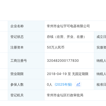
产抵押
双随机抽查
保信息
资质证书
权出质
知识产权出质
易注销
信用评价
企业名称
常州市金坛宇可电器有限公司
销备案
进出口信用
算信息
登记状态
存续（在营、开业、在册）
债券信息
成立
准入境
地块公示
注册资本
50万人民币
实缴
购地信息
供应商
工商注册号
320482000177830
纳税
客户
营业期限
2018-04-19 至 无固定期限
纳税
参保人数
0人
(2025年报)
核准
登记机关
常州市金坛区行政审批局