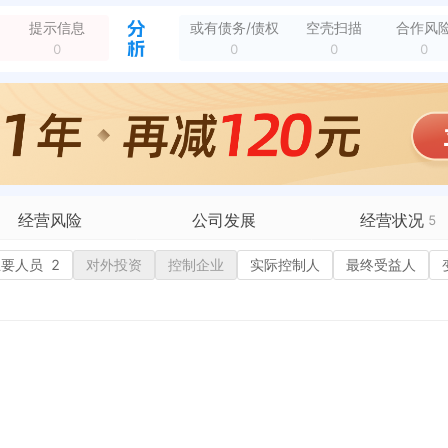
城镇白塔路2806号
全部动态
提示信息
或有债务/债权
空壳扫描
合作风
经营范围变更，变更前：电器、电线电缆、电子仪表、五金交电、橡塑制品的销售。（依法须经批准的项目，经相关部门批准后方可开展经营活动） 变更后：电器、电线电缆...
全部动态
0
0
0
0
新增行政许可，许可名称：银行账户开户许可证核发 许可机关：中国人民银行金坛支行 许可内容：准予开立基本存款账户 有效期：2018-04-20至2099-1...
全部动态
经营风险
公司发展
经营状况
5
有债务债权
主要人员
2
对外投资
融资历史
控制企业
实际控制人
招投标
最终受益人
营异常
核心人员
招聘信息
政处罚
企业业务
广告推广
保处罚
竞品信息
电商店铺
重违法
科技成果
行政许可
3
税公告
专利奖
税务评级
1
务非正常户
新闻舆情
纳税人资质
1
大税收违法
科创分
抽查检查