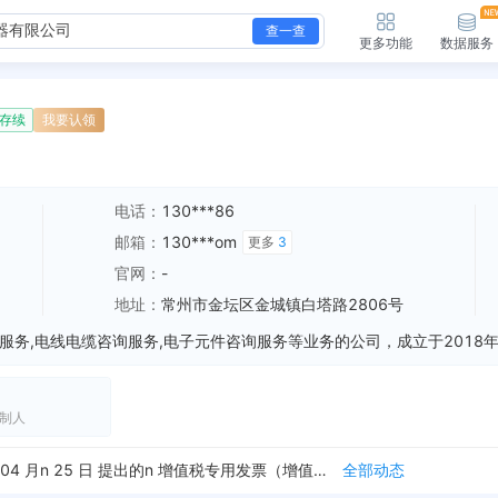
查一查
更多功能
数据服务
存续
我要认领
电话：
130***86
邮箱：
130***om
更多
3
官网：
-
地址：
常州市金坛区金城镇白塔路2806号
制人
新增行政许可，许可名称：银行账户开户许可证核发 许可机关：中国人民银行金坛支行 许可内容：准予开立基本存款账户 有效期：2018-04-20至2099-1...
全部动态
新增行政许可，许可内容：你（单位）于 2018 年n 04 月n 25 日 提出的n 增值税专用发票（增值税税控系统）最高开票限额审批 税务行政许可申请，...
全部动态
塔路2806号
全部动态