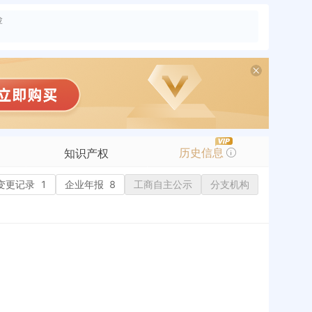
险
历史信息
知识产权
变更记录
商标信息
1
企业年报
8
工商自主公示
分支机构
专利信息
软件著作权
作品著作权
网络服务备案
标准信息
APP
微信公众号