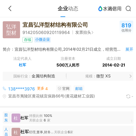
企业
动态
宜昌弘洋型材结构有限公司
819
弘洋
信用分
型材
发票抬头
914205060920119964
小微企业
存续
简介：宜昌弘洋型材结构有限公司,2014年02月21日成立，经营范围包括铝合金、塑钢门窗、钢结构制作、安装、销售；中空玻璃、钢化玻璃及其制品加工、销售；室内外装饰装修工程施工。
展开
法定代表人
注册资本
成立日期
杜军
500
2014-02-21
万人民币
金属结构制造
微型 XS
国标行业
规模
更多
138****3976
4
官网
邮箱
宜昌市夷陵区黄花镇宜保路66号(黄花建材工业园)
-
股
持股比例
100%
杜
杜军
东
关联企业
6
家
1
人
杜军
杜
经理,董事,财务负责人
关联企业
6
家
员