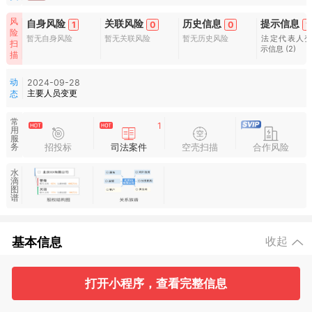
风
自身风险
关联风险
历史信息
提示信息
1
0
0
1
险
暂无自身风险
暂无关联风险
暂无历史风险
法定代表人
扫
示信息
(2)
描
动
2024-09-28
主要人员变更
态
常
1
用
服
招投标
司法案件
空壳扫描
合作风险
务
水
滴
图
谱
基本信息
收起
打开小程序，查看完整信息
1
1