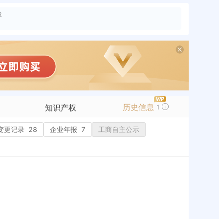
险
历史信息
知识产权
1
变更记录
商标信息
28
企业年报
7
工商自主公示
专利信息
软件著作权
作品著作权
网络服务备案
历史
标准信息
APP
微信公众号