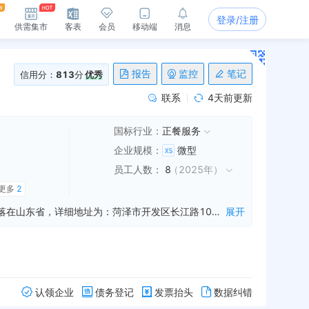
登录/注册
供需集市
客表
会员
移动端
消息
报告
监控
笔记
信用分：
813
分
优秀
联系
4天前更新
国标行业：
正餐服务
企业规模
：
微型
员工人数
：
8
（
2025年
）
更多
2
山东四季明珠餐饮服务有限公司是一家从事餐饮服务,餐饮管理,酒水销售等业务的公司，成立于2019年08月06日，公司坐落在山东省，详细地址为：菏泽市开发区长江路1077号华平小区沿街26号;经国家企业信用信息公示系统查询得知，山东四季明珠餐饮服务有限公司的信用代码/税号为91371700MA3QBHNK2F，法人是邵越，注册资本为529.000000万，企业的经营范围为:餐饮服务；餐饮管理；酒水、预包装食品的销售；雪茄、卷烟的零销。（依法须经批准的项目，经相关部门批准后方可开展经营活动）
展开
认领企业
债务登记
发票抬头
数据纠错