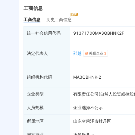
最终受益人
限制高消费
动
工商信息
变更记录
28
终本案件
担
工商信息
历史工商信息
企业年报
7
司法拍卖
股
工商自主公示
询价评估
简
统一社会信用代码
91371700MA3QBHNK2F
分支机构
1
司法协助
注
疑似关系
2
破产重整
清
法定代表人
邵越
关联企业
3
财务数据
未
关系图谱
组织机构代码
MA3QBHNK-2
企业类型
有限责任公司(自然人投资或控股
人员规模
企业选择不公示
所属地区
山东省菏泽市牡丹区
国标行业
正餐服务