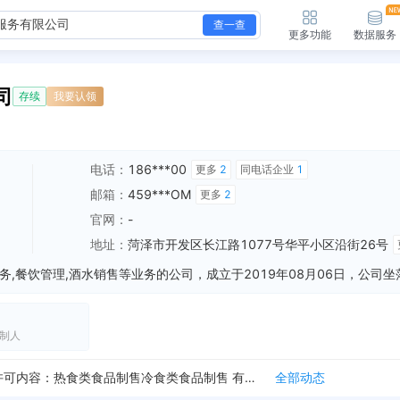
查一查
更多功能
数据服务
司
存续
我要认领
电话：
186***00
更多
2
同电话企业
1
邮箱：
459***OM
更多
2
官网：
-
地址：
菏泽市开发区长江路1077号华平小区沿街26号
制人
综合监管部 检查日期：2023-11-29
全部动态
新增行政许可，许可机关：开发区行政审批服务局 许可内容：热食类食品制售冷食类食品制售 有效期：2022-03-30至2027-03-29
全部动态
新增行政许可，许可名称：营业执照 许可机关：菏泽市经济开发区行政审批服务局 许可内容：餐饮服务；餐饮管理；酒水、预包装食品的销售；雪茄、卷烟的零销。（依法...
全部动态
新增行政许可，许可机关：菏泽市经济开发区行政审批服务局 许可内容：餐饮服务；餐饮管理；酒水、预包装食品的销售；雪茄、卷烟的零销。（依法须经批准的项目，经相...
全部动态