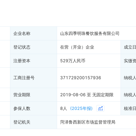
产抵押
双随机抽查
保信息
资质证书
1
权出质
知识产权出质
易注销
信用评价
企业名称
山东四季明珠餐饮服务有限公司
销备案
进出口信用
算信息
登记状态
在营（开业）企业
债券信息
成立
准入境
地块公示
注册资本
529万人民币
实缴
购地信息
供应商
工商注册号
371729200157936
纳税
客户
)
营业期限
2019-08-06 至 无固定期限
纳税
参保人数
8人
(2025年报)
核准
登记机关
菏泽鲁西新区市场监督管理局