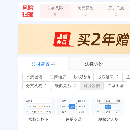
自身风险
关联风险
历史信息
0
0
0
法定代表人变更，从 "岳茜" 变更为 "邵越"
全部动
企业地址变更，新增年报地址：菏泽市开发区长江路1
企业地址变更，新增年报地址：菏泽市开发区人民路中央
企业地址变更，新增年报地址：山东省菏泽市开发区人民
被抽查检查，结果：基本符合 检查实施机关：经济开发区
公司背景
法律诉讼
42
水滴图谱
水滴图谱
工商信息
司法案件
股权结构
股东信息
2
或
工商信息
立案信息
经
分支机构
1
疑似关系
2
财务数据
关系图谱
股权结构
开庭公告
行
股东信息
2
法院公告
环
主要人员
2
裁判文书
严
对外投资
送达公告
欠
股权结构图
关系图谱
股权穿透图
控制企业
被执行人
税
实际控制人
失信被执行人
重