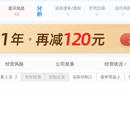
新增行政许可，许可名称：食品经营许可证 许可机关：山东省市场监督管理局 许可内容：预包装食品（含冷藏冷冻食品）销售, 热食类食品制售,冷食类食品制售,自制...
全部动态
提示信息
或有债务/债权
空壳扫描
合作风
新增分支机构，企业名称：山东四季明珠餐饮服务有限公司菏泽淮扬村分公司 负责人：焦奥 地区：山东省菏泽市菏泽经济技术开发区 成立日期：2021-03-03
全部动态
12
0
0
0
态
077号华平小区沿街26号
全部动态
公馆第3006幢01单元02001室
全部动态
路中央公馆第3006幢01单元02001室
全部动态
综合监管部 检查日期：2023-11-29
全部动态
经营风险
公司发展
经营状况
6
有债务债权
主要人员
2
对外投资
融资历史
控制企业
实际控制人
招投标
最终受益人
营异常
核心人员
招聘信息
政处罚
企业业务
广告推广
保处罚
竞品信息
电商店铺
重违法
科技成果
行政许可
4
税公告
专利奖
税务评级
务非正常户
新闻舆情
纳税人资质
大税收违法
科创分
抽查检查
1