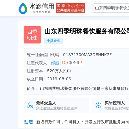
山东四季明珠餐饮服务有限公
四
季
明
珠
小微企业
统一社会信用代码：
91371700MA3QBHNK2F
法定代表人：
邵越
关联企业
3
注册资本：
529万人民币
成立日期：
2019-08-06
简介：
最终受益人
实际控制人
穿透追溯企业最终受益主体
挖掘企业实际控
被抽查检查，结果：基本符合 检查实施机关：经济开发区