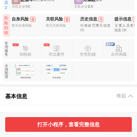
员
关联企业
1
家
关联企业
2
家
2
风
自身风险
关联风险
历史信息
提示信息
0
0
1
8
险
暂无自身风险
暂无关联风险
行政处罚警示信息
主要人员变
扫
(1)
信息
(3)
描
常
用
服
招投标
司法案件
空壳扫描
合作风险
务
水
滴
图
谱
基本信息
收起
2
2
打开小程序，查看完整信息
工商信息
股东信息
主要人员
对外投资