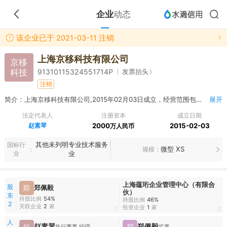
企业
动态
该企业已于 2021-03-11 注销
上海京移科技有限公司
京移
科技
发票抬头
91310115324551714P
注销
简介：上海京移科技有限公司,2015年02月03日成立，经营范围包括从事通信科技的技术开发、技术服务、技术转让和技术咨询，仓储（除危险品）、电子产品、电子元器件、通讯设备（除卫星电视广播地面接收设施）的销售，从事货物及技术的进出口业务、转口贸易、区企业间的贸易及贸易代理，区内商业性简单加工，商务咨询。 【依法须经批准的项目，经相关部门批准后方可开展经营活动】
展开
法定代表人
注册资本
成立日期
赵素琴
2000
2015-02-03
万人民币
其他未列明专业技术服务
国标行
微型 XS
规模
业
业
上海蕴珩企业管理中心（有限合
股
郑
郑佩毅
伙）
东
持股比例
54%
持股比例
46%
2
关联企业
2
家
投资企业
1
家
1
2
人
赵素琴
郑佩毅
赵
郑
执行董事,经理
监事