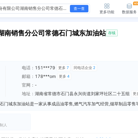
查一查
更多功能
数据服务
湖南销售分公司常德石门城东加油站
存续
电话：
151***79
更多
7
同电话企业
2
邮箱：
178***om
更多
4
官网：
-
地址：
湖南省常德市石门县永兴街道刘家坪社区二十五组
更
制人