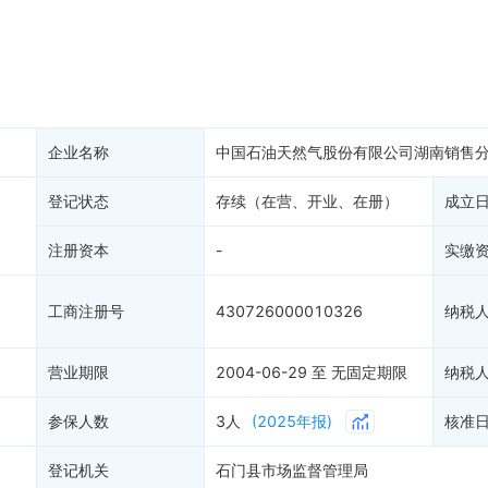
务非正常户
新闻舆情
纳税人资质
1
大税收违法
科创分
抽查检查
产抵押
双随机抽查
1
保信息
资质证书
2
权出质
知识产权出质
易注销
信用评价
企业名称
中国石油天然气股份有限公司湖南销售
销备案
进出口信用
算信息
登记状态
存续（在营、开业、在册）
债券信息
成立
准入境
地块公示
注册资本
-
实缴
购地信息
供应商
工商注册号
430726000010326
纳税
客户
营业期限
2004-06-29 至 无固定期限
纳税
参保人数
3人
(2025年报)
核准
登记机关
石门县市场监督管理局