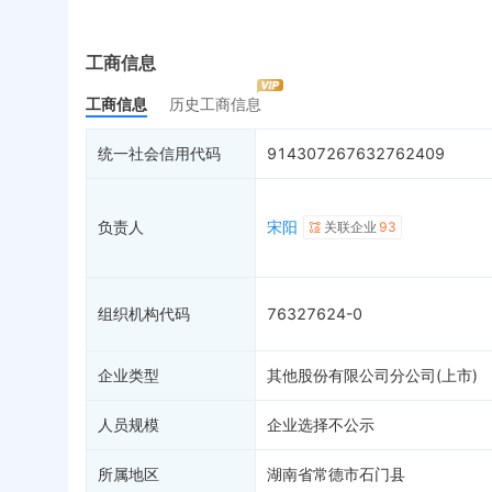
最终受益人
被执行人
税
变更记录
18
失信被执行人
重
企业年报
13
限制高消费
动
工商信息
工商自主公示
终本案件
担
工商信息
历史工商信息
总公司
1
司法拍卖
股
疑似关系
39
询价评估
简
统一社会信用代码
914307267632762409
财务数据
司法协助
注
关系图谱
破产重整
清
负责人
宋阳
关联企业
93
未
组织机构代码
76327624-0
企业类型
其他股份有限公司分公司(上市)
人员规模
企业选择不公示
所属地区
湖南省常德市石门县