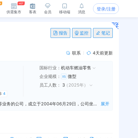
登录/注册
供需集市
客表
会员
移动端
消息
报告
监控
笔记
联系
4天前更新
国标行业：
机动车燃油零售
企业规模
：
微型
员工人数
：
3
（
2025年
）
多
4
中国石油天然气股份有限公司湖南销售分公司常德石门城东加油站是一家从事成品油零售,燃气汽车加气经营,烟草制品零售等业务的公司，成立于2004年06月29日，公司坐落在湖南省，详细地址为：湖南省常德市石门县永兴街道刘家坪社区二十五组;经国家企业信用信息公示系统查询得知，中国石油天然气股份有限公司湖南销售分公司常德石门城东加油站的信用代码/税号为914307267632762409，企业的经营范围为:许可项目：成品油零售；燃气汽车加气经营；烟草制品零售；住宿服务；酒类经营；餐饮服务；出版物零售；林木种子生产经营；农药零售；发电业务、输电业务、供（配）电业务；保险代理业务。（依法须经批准的项目，经相关部门批准后方可开展经营活动，具体经营项目以相关部门批准文件或许可证件为准）一般项目：化工产品销售（不含许可类化工产品）；汽车零配件零售；食品销售（仅销售预包装食品）；保健食品（预包装）销售；日用百货销售；针纺织品销售；五金产品零售；家用电器销售；电子产品销售；农用薄膜销售；化肥销售；肥料销售；畜牧渔业饲料销售；劳动保护用品销售；塑料制品销售；建筑材料销售；租赁服务（不含许可类租赁服务）；机动车修理和维护；洗车服务；汽车装饰用品销售；票务代理服务；国内货物运输代理；电子过磅服务；集中式快速充电站；居民日常生活服务；新鲜水果零售；停车场服务；电动汽车充电基础设施运营；新能源汽车整车销售；汽车销售；电车销售；卫生用品和一次性使用医疗用品销售；化妆品零售；玩具、动漫及游艺用品销售；鞋帽零售；文具用品零售；金银制品销售；办公用品销售；通讯设备销售；广告设计、代理；广告制作；广告发布。（除依法须经批准的项目外，凭营业执照依法自主开展经营活动）
展开