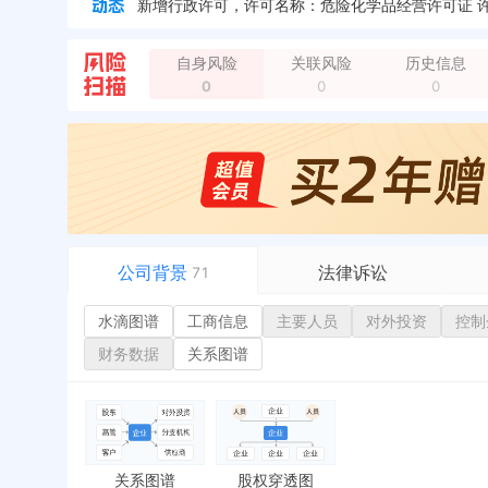
自身风险
关联风险
历史信息
0
0
0
负责人变更，从 "徐静妮" 变更为 "谭宇斌"
全部动
企业地址变更，新增年报地址：湖南省常德市石门县
企业地址变更，新增年报地址：湖南省常德市石门县
企业地址变更，新增年报地址：石门县楚江镇刘家坪
负责人变更，从 "谭宇斌" 变更为 "宋阳"
全部动态
公司背景
法律诉讼
71
水滴图谱
水滴图谱
工商信息
司法案件
主要人员
对外投资
控制
或
工商信息
立案信息
经
财务数据
关系图谱
主要人员
开庭公告
行
对外投资
法院公告
环
控制企业
裁判文书
严
实际控制人
送达公告
欠
关系图谱
股权穿透图