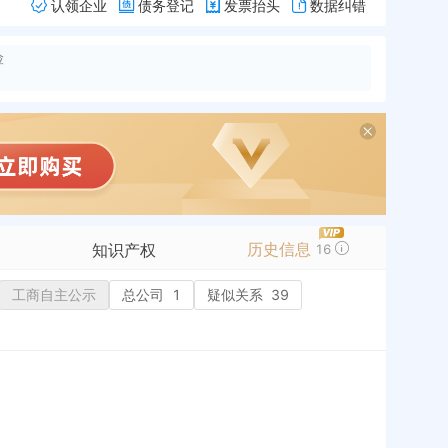
认领企业
债务登记
发票抬头
数据纠错
险
历史信息
知识产权
16
工商自主公示
商标信息
总公司
1
疑似关系
39
专利信息
软件著作权
作品著作权
网络服务备案
历史
标准信息