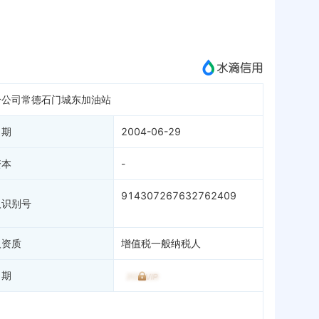
APP
微信公众号
成为vip查看
分公司常德石门城东加油站
日期
2004-06-29
资本
-
914307267632762409
人识别号
人资质
增值税一般纳税人
日期