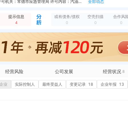
新增行政许可，许可名称：危险化学品经营许可证 许可机关：常德市应急管理局 许可内容：汽油、柴油。 有效期：2023-08-10至2026-08-09
全部动态
新增行政许可，许可名称：食品经营许可证 许可机关：石门县食品药品工商质量监督管理局 许可内容：预包装食品（含冷藏冷冻食品）销售; 有效期：2019-03-...
全部动态
新增行政许可，许可名称：烟草零售许可证 许可机关：石门县烟草专卖局 许可内容：卷烟本店零售、雪茄烟本店零售 有效期：2019-04-04至2024-03-29
全部动态
提示信息
或有债务/债权
空壳扫描
合作风
新增双随机抽查，任务编号：430726202010143002 任务名称：石门县2020年加油站领域“双随机一公开联合抽查 抽查机关：石门县市场监督管理局...
全部动态
4
0
0
0
态
经营范围变更，变更前：汽油、柴油零售（有效期至2023年8月9日)；预包装食品批发兼零售；技术开发、管理、服务；加气站的投资建设、经营管理；销售润滑油及其...
全部动态
永兴街道刘家坪社区二十五组
全部动态
永兴街道办事处刘家坪居委会二十五组
全部动态
居委会二十五组
全部动态
经营风险
公司发展
经营状况
8
企业
有债务债权
实际控制人
最终受益人
融资历史
变更记录
18
招投标
企业年报
13
营异常
核心人员
招聘信息
政处罚
企业业务
广告推广
保处罚
竞品信息
电商店铺
重违法
科技成果
行政许可
4
税公告
专利奖
税务评级