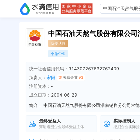
中国石油天然气股份有限公司
我要认领
小微企业
统一社会信用代码：
914307267632762409
负责人：
宋阳
关联企业
93
注册资本：
-
成立日期：
2004-06-29
简介：
最终受益人
实际控制人
穿透追溯企业最终受益主体
挖掘企业实际控
负责人变更，从 "谭宇斌" 变更为 "宋阳"
全部动态