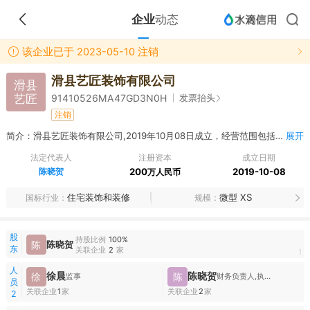
企业
动态
该企业已于 2023-05-10 注销
滑县艺匠装饰有限公司
滑县
艺匠
发票抬头
91410526MA47GD3N0H
注销
简介：滑县艺匠装饰有限公司,2019年10月08日成立，经营范围包括室内外装饰工程、安防工程、防水工程、钢结构工程、门窗工程设计、水电安装、电气工程；
展开
法定代表人
注册资本
成立日期
陈晓贺
200
2019-10-08
万人民币
住宅装饰和装修
微型 XS
国标行业
规模
股
持股比例
100%
陈
陈晓贺
东
关联企业
2
家
1
人
徐晨
陈晓贺
徐
陈
监事
财务负责人,执行董事兼总经理
员
关联企业
1
家
关联企业
2
家
2