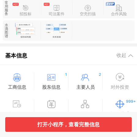
常
用
服
招投标
司法案件
空壳扫描
合作风险
务
水
滴
图
谱
基本信息
收起
1
2
工商信息
股东信息
主要人员
对外投资
999+
变更记录
企业年报
分支机构
疑似关系
打开小程序，查看完整信息