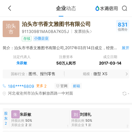
企业
动态
泊头市书香文雅图书有限公司
831
泊头
信用分
市
发票抬头
91130981MA08A7K05J
小微企业
存续
简介：泊头市书香文雅图书有限公司,2017年03月14日成立，经营范围包括一般项目：图书、文教用品、办公用品、劳保用品、体育器材、音乐器材、美术用品、预包装食品（含冷藏冷冻食品）、电子产品、日用百货、精品玩具、鞋、帽、服饰、工艺品（文物除外）销售**”。（除依法须经批准的项目外，凭营业执照依法自主开展经营活动）
展开
法定代表人
注册资本
成立日期
朱跃敏
50
2017-03-14
万人民币
图书、报刊零售
微型 XS
国标行业
规模
更多
186****6809
2
官网
邮箱
河北省沧州市泊头市解放西路一中对面
-
股
朱
朱跃敏
刘
刘清礼
东
持股比例
50%
持股比例
50%
2
关联企业
2
家
关联企业
1
家
1
2