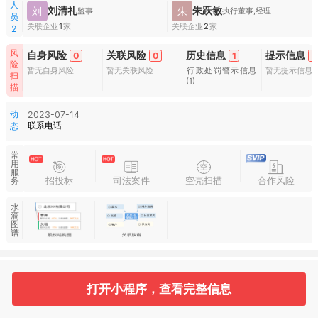
人
刘清礼
朱跃敏
刘
朱
监事
执行董事,经理
员
关联企业
1
家
关联企业
2
家
2
风
自身风险
关联风险
历史信息
提示信息
0
0
1
0
险
暂无自身风险
暂无关联风险
行政处罚警示信息
暂无提示信息
扫
(1)
描
动
2023-07-14
联系电话
态
常
用
服
招投标
司法案件
空壳扫描
合作风险
务
水
滴
图
谱
基本信息
收起
打开小程序，查看完整信息