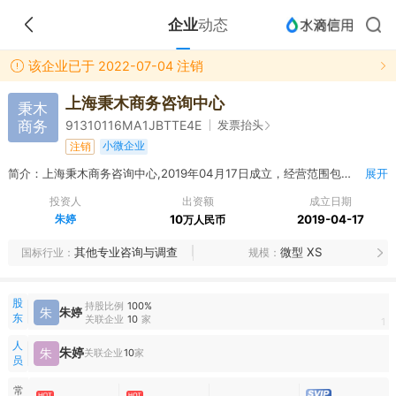
企业
动态
该企业已于 2022-07-04 注销
上海秉木商务咨询中心
秉木
商务
发票抬头
91310116MA1JBTTE4E
小微企业
注销
简介：上海秉木商务咨询中心,2019年04月17日成立，经营范围包括一般项目：信息咨询服务（不含许可类信息咨询服务）；企业管理咨询；企业形象策划；市场营销策划；信息技术咨询服务；技术服务、技术开发、技术咨询、技术交流、技术转让、技术推广；会议及展览服务；广告设计、代理；广告制作；广告发布（非广播电台、电视台、报刊出版单位）；组织文化艺术交流活动。（除依法须经批准的项目外，凭营业执照依法自主开展经营活动）
展开
投资人
出资额
成立日期
朱婷
10
2019-04-17
万人民币
其他专业咨询与调查
微型 XS
国标行业
规模
股
持股比例
100%
朱
朱婷
东
关联企业
10
家
1
人
朱婷
朱
关联企业
10
家
员
常