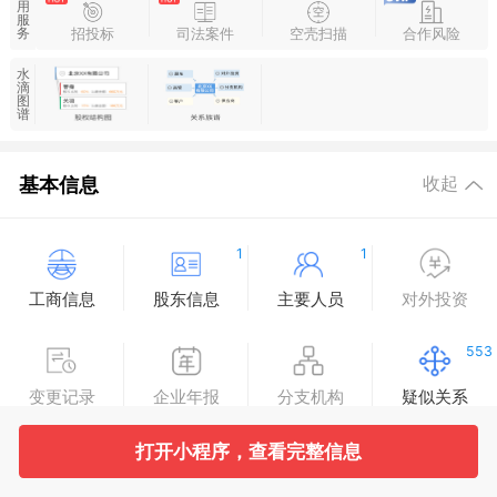
用
服
招投标
司法案件
空壳扫描
合作风险
务
水
滴
图
谱
基本信息
收起
1
1
工商信息
股东信息
主要人员
对外投资
553
变更记录
企业年报
分支机构
疑似关系
打开小程序，查看完整信息
实际控制人
最终受益人
同业分析
工商自主公示