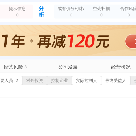
被列入税务非正常户，纳税人识别号：91440300MA5DM0KL7T 列入机关：国家税务总局深圳市坪山区税务局税源管理一科
全部动态
提示信息
或有债务/债权
空壳扫描
合作风
0
0
0
0
经营风险
公司发展
经营状况
3
有债务债权
主要人员
2
对外投资
融资历史
控制企业
实际控制人
招投标
最终受益人
营异常
2
核心人员
招聘信息
政处罚
企业业务
广告推广
保处罚
竞品信息
电商店铺
重违法
科技成果
行政许可
税公告
专利奖
税务评级
务非正常户
1
新闻舆情
纳税人资质
大税收违法
科创分
抽查检查