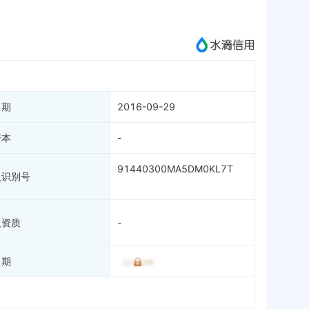
成为vip查看
日期
2016-09-29
资本
-
91440300MA5DM0KL7T
人识别号
人资质
-
日期