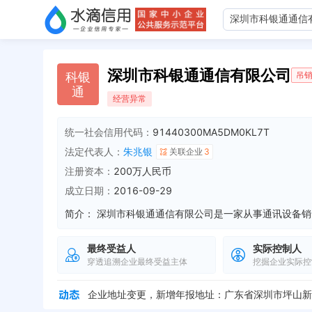
深圳市科银通通信有限公司
科
银
吊
通
经营异常
统一社会信用代码：
91440300MA5DM0KL7T
法定代表人：
朱兆银
关联企业
3
注册资本：
200万人民币
成立日期：
2016-09-29
简介：
最终受益人
实际控制人
穿透追溯企业最终受益主体
挖掘企业实际控
企业地址变更，新增年报地址：广东省深圳市坪山新