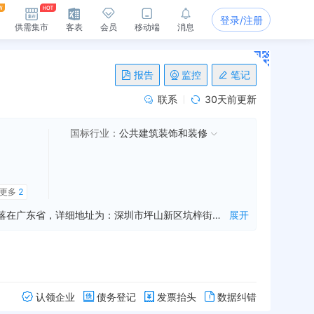
登录/注册
供需集市
客表
会员
移动端
消息
报告
监控
笔记
联系
30天前更新
国标行业：
公共建筑装饰和装修
更多
2
深圳市科银通通信有限公司是一家从事通讯设备销售,通讯工程,安防工程等业务的公司，成立于2016年09月29日，公司坐落在广东省，详细地址为：深圳市坪山新区坑梓街道龙田社区大水湾十三巷459号右一;经国家企业信用信息公示系统查询得知，深圳市科银通通信有限公司的信用代码/税号为91440300MA5DM0KL7T，法人是朱兆银，注册资本为200.000000万人民币，企业的经营范围为:一般经营项目是：通讯设备、通讯产品的技术开发与销售；承接建筑装饰装修工程；通讯工程；建筑智能化系统工程；安防工程；计算机网络工程；电子商务；国内贸易，经营进出口业务。，许可经营项目是：
展开
认领企业
债务登记
发票抬头
数据纠错