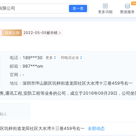
查一查
更多功能
数据服务
销
我要认领
2022-05-05被吊销
电话：
189***30
更多
2
同电话企业
2
邮箱：
987***om
官网：
-
地址：
深圳市坪山新区坑梓街道龙田社区大水湾十三巷459号右一
制人
被列入税务非正常户，纳税人识别号：91440300MA5DM0KL7T 列入机关：国家税务总局深圳市坪山区税务局税源管理一科
全部动态
新增经营异常，列入原因：未依照《企业信息公示暂行条例》第八条规定的期限公示年度报告的 列入机关：深圳市市场监督管理局坪山监管局 列入日期：2021-12-30
全部动态
区坑梓街道龙田社区大水湾十三巷459号右一
全部动态
新增经营异常，列入原因：未依照《企业信息公示暂行条例》第八条规定的期限公示年度报告的 列入机关：深圳市市场监督管理局坪山监管局 列入日期：2020-01-13
全部动态