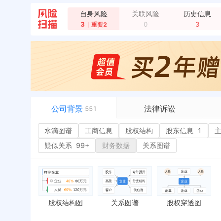
自身风险
关联风险
历史信息
3
0
3
重要2
公司背景
法律诉讼
551
水滴图谱
水滴图谱
工商信息
司法案件
股权结构
股东信息
1
或
工商信息
立案信息
经
疑似关系
99+
财务数据
关系图谱
股权结构
开庭公告
行
股东信息
1
法院公告
环
主要人员
2
裁判文书
严
对外投资
送达公告
欠
股权结构图
关系图谱
股权穿透图
控制企业
被执行人
税
实际控制人
失信被执行人
重