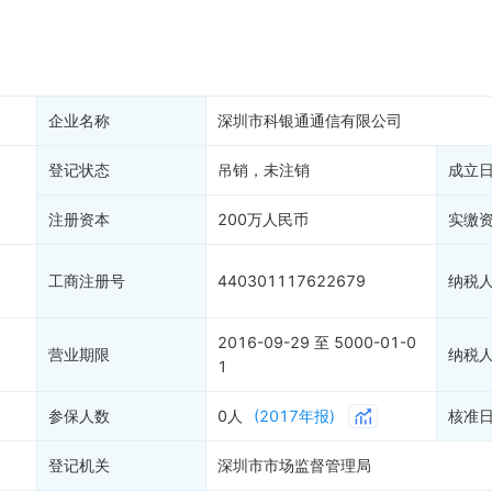
产抵押
双随机抽查
保信息
资质证书
权出质
知识产权出质
易注销
信用评价
企业名称
深圳市科银通通信有限公司
销备案
进出口信用
算信息
登记状态
吊销，未注销
债券信息
成立
准入境
地块公示
注册资本
200万人民币
实缴
购地信息
供应商
工商注册号
440301117622679
纳税
客户
2016-09-29 至 5000-01-0
营业期限
纳税
1
参保人数
0人
(2017年报)
核准
登记机关
深圳市市场监督管理局