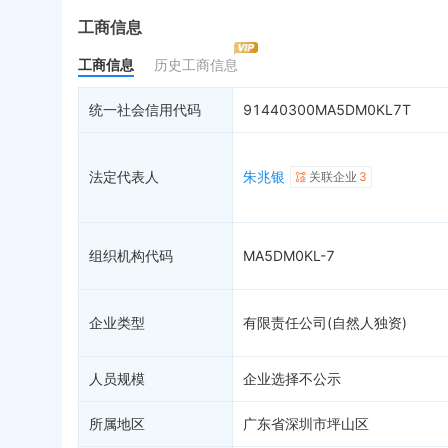
最终受益人
限制高消费
动
工商信息
变更记录
终本案件
担
工商信息
历史工商信息
企业年报
司法拍卖
股
工商自主公示
询价评估
简
统一社会信用代码
91440300MA5DM0KL7T
分支机构
司法协助
注
疑似关系
99+
破产重整
清
法定代表人
朱兆银
关联企业
3
财务数据
未
关系图谱
组织机构代码
MA5DM0KL-7
企业类型
有限责任公司(自然人独资)
人员规模
企业选择不公示
所属地区
广东省深圳市坪山区