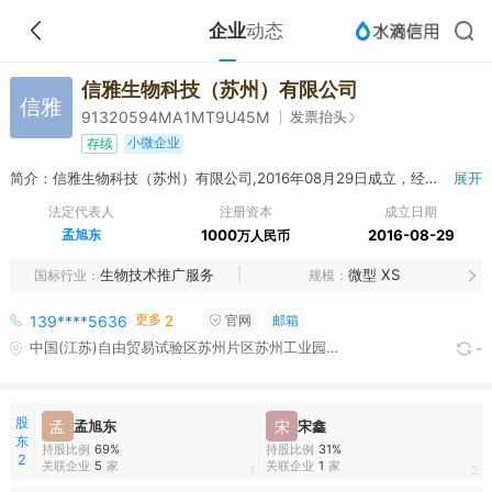
企业
动态
信雅生物科技（苏州）有限公司
信雅
发票抬头
91320594MA1MT9U45M
小微企业
存续
简介：信雅生物科技（苏州）有限公司,2016年08月29日成立，经营范围包括生物科技领域内的技术开发、技术咨询、技术服务、技术转让；研发、销售：医用诊断试剂、药品、实验室耗材及仪器、医疗器械、医药中间体；并提供上述产品的售后服务及进出口业务。（依法须经批准的项目，经相关部门批准后方可开展经营活动）
展开
法定代表人
注册资本
成立日期
孟旭东
1000
2016-08-29
万人民币
生物技术推广服务
微型 XS
国标行业
规模
更多
139****5636
2
官网
邮箱
中国(江苏)自由贸易试验区苏州片区苏州工业园区月亮湾10号慧湖大厦南楼704室
-
股
孟
孟旭东
宋
宋鑫
东
持股比例
69%
持股比例
31%
2
关联企业
5
家
关联企业
1
家
1
2