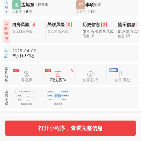
人
孟旭东
李欣
孟
李
执行董事
监事
员
关联企业
5
家
关联企业
1
家
2
风
自身风险
关联风险
历史信息
提示信息
4
0
3
2
险
暂无自身风险
暂无关联风险
限制高消费高风险
股东信息变
扫
信息
(1)
信息
(2)
描
动
2025-04-02
被执行人信息
态
常
3
用
服
招投标
司法案件
空壳扫描
合作风险
务
水
滴
图
谱
基本信息
收起
打开小程序，查看完整信息