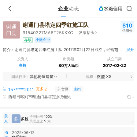
企业
动态
谢通门县塔定四季红施工队
810
谢通
信用分
门县
发票抬头
91540227MA6T25KKXC
小微企业
存续
简介：谢通门县塔定四季红施工队,2017年02月22日成立，经营范围包括房屋建筑（含乡村公路、小型水利水渠、小型桥梁）。【依法须经批准的项目，经相关部门批准后方可开展经营活动】
展开
投资人
出资额
成立日期
多拉
80
2017-02-22
万人民币
其他房屋建筑业
微型 XS
国标行业
规模
更多
157****2011
2
官网
邮箱
西藏日喀则市谢通门县塔定乡乃能村
-
股
持股比例
100%
多
多拉
东
关联企业
5
家
1
动
2025-06-12