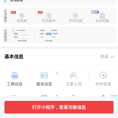
联系邮箱
态
常
用
服
招投标
司法案件
空壳扫描
合作风险
务
水
滴
图
谱
基本信息
收起
1
工商信息
股东信息
主要人员
对外投资
9
262
打开小程序，查看完整信息
变更记录
企业年报
分支机构
疑似关系