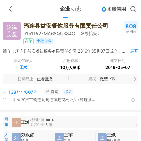
企业
动态
筠连县益安餐饮服务有限责任公司
809
筠连
信用分
县益
发票抬头
91511527MA68QUB84G
小微企业
存续
简介：筠连县益安餐饮服务有限责任公司,2019年05月07日成立，经营范围包括正餐服务；机构餐饮服务（为某一单位提供餐饮服务）；餐饮配送服务；餐饮管理；销售预包装食品和散装食品；销售饮料；销售糕点、糖果及糖；销售日用杂品。（依法须经批准的项目，经相关部门批准后方可开展经营活动）
展开
法定代表人
注册资本
成立日期
王斌
10
2019-05-07
万人民币
正餐服务
微型 XS
国标行业
规模
138****6077
官网
邮箱
四川省宜宾市筠连县筠连镇连花村六组(筠连县职业技术学校食堂)
-
股
持股比例
100%
王
王斌
东
关联企业
3
家
1
人
刘永红
王宇
王斌
刘
王
王
员
经理
监事
执行董事