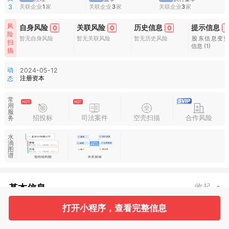
关联企业
1
家
关联企业
3
家
关联企业
3
家
3
风
自身风险
关联风险
历史信息
提示信息
0
0
0
2
险
暂无自身风险
暂无关联风险
暂无历史风险
股东信息变
扫
信息
(1)
描
动
2024-05-12
注册资本
态
常
用
服
招投标
司法案件
空壳扫描
合作风险
务
水
滴
图
谱
基本信息
收起
打开小程序，查看完整信息
1
3