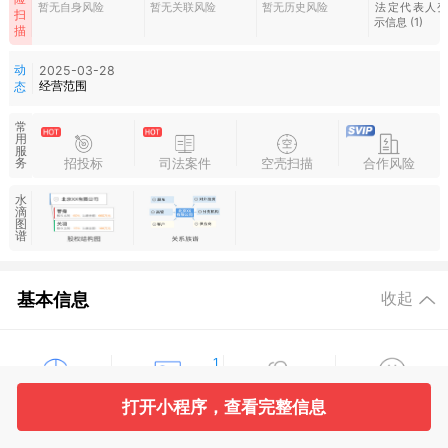
暂无自身风险
暂无关联风险
暂无历史风险
法定代表人
扫
示信息
(1)
描
动
2025-03-28
经营范围
态
常
用
服
招投标
司法案件
空壳扫描
合作风险
务
水
滴
图
谱
基本信息
收起
1
工商信息
股东信息
主要人员
对外投资
打开小程序，查看完整信息