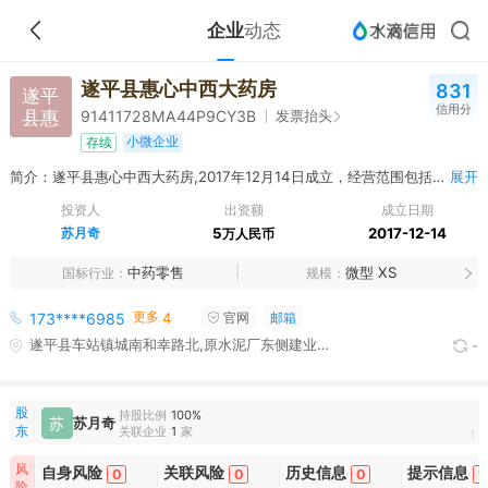
企业
动态
遂平县惠心中西大药房
831
遂平
信用分
县惠
发票抬头
91411728MA44P9CY3B
小微企业
存续
简介：遂平县惠心中西大药房,2017年12月14日成立，经营范围包括许可项目：药品零售；第三类医疗器械经营（依法须经批准的项目，经相关部门批准后方可开展经营活动，具体经营项目以相关部门批准文件或许可证件为准）一般项目：第一类医疗器械销售；第二类医疗器械销售；日用百货销售；日用品销售；化妆品零售；食品销售（仅销售预包装食品）；保健食品（预包装）销售；婴幼儿配方乳粉及其他婴幼儿配方食品销售；特殊医学用途配方食品销售；农副产品销售；电子产品销售；医护人员防护用品零售；个人卫生用品销售；消毒剂销售（不含危险化学品）；卫生用品和一次性使用医疗用品销售；成人情趣用品销售（不含药品、医疗器械）（除依法须经批准的项目外，凭营业执照依法自主开展经营活动）
展开
投资人
出资额
成立日期
苏月奇
5
2017-12-14
万人民币
中药零售
微型 XS
国标行业
规模
更多
173****6985
4
官网
邮箱
遂平县车站镇城南和幸路北,原水泥厂东侧建业森林半岛1幢108铺
-
股
持股比例
100%
苏
苏月奇
东
关联企业
1
家
1
风
自身风险
关联风险
历史信息
提示信息
0
0
0
1
险