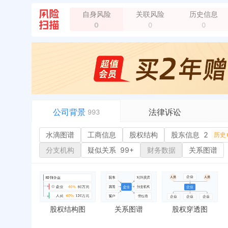
企业地址变更，新增年报地址：合肥市蜀山区潜山路1
企业地址变更，新增年报地址：合肥市政务区太阳海岸
自身风险
关联风险
历史信息
企业地址变更，新增年报地址：合肥市蜀山区金寨路1
0
0
0
企业地址变更，新增年报地址：安徽省合肥市蜀山区潜
企业地址变更，新增年报地址：安徽省合肥市蜀山区金
企业地址变更，新增年报地址：安徽省合肥市政务区太
法定代表人变更，从 "周群" 变更为 "赵建"
全部动
公司背景
法律诉讼
993
水滴图谱
水滴图谱
工商信息
司法案件
股权结构
股东信息
2
或
历史
工商信息
立案信息
经
分支机构
疑似关系
99+
财务数据
关系图谱
股权结构
开庭公告
行
股东信息
2
法院公告
环
历史
主要人员
1
裁判文书
严
对外投资
送达公告
欠
股权结构图
关系图谱
股权穿透图
控制企业
被执行人
税
实际控制人
失信被执行人
重