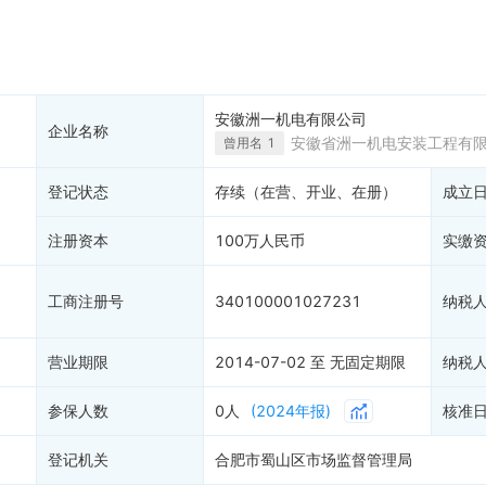
产抵押
双随机抽查
保信息
资质证书
权出质
知识产权出质
易注销
信用评价
安徽洲一机电有限公司
企业名称
销备案
进出口信用
安徽省洲一机电安装工程有
曾用名
1
算信息
债券信息
登记状态
存续（在营、开业、在册）
成立
准入境
地块公示
购地信息
注册资本
100万人民币
实缴
供应商
客户
工商注册号
340100001027231
纳税
)
营业期限
2014-07-02 至 无固定期限
纳税
参保人数
0人
(2024年报)
核准
登记机关
合肥市蜀山区市场监督管理局