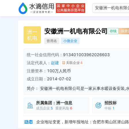
安徽洲一机电有限公司
洲
一
存续
我要
机
电
曾用名
小微企业
统一社会信用代码：
913401003962026603
法定代表人：
赵建
关联企业
4
注册资本：
100万人民币
成立日期：
2014-07-02
简介：
所属集团：
洲一信息
招投标
成员企业
5
重要风险
6
中标
1
法定代表人变更，从 "周群" 变更为 "赵建"
全部动
企业地址变更，新增年报地址：合肥市蜀山区潜山路1