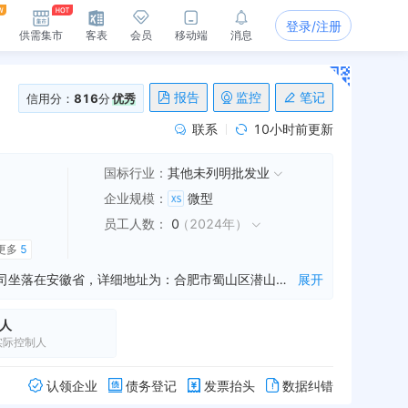
登录/注册
供需集市
客表
会员
移动端
消息
报告
监控
笔记
信用分：
816
分
优秀
联系
10小时前更新
国标行业：
其他未列明批发业
企业规模
：
微型
员工人数
：
0
（
2024年
）
更多
5
安徽洲一机电有限公司是一家从事水暖设备安装,水电设备安装,消防工程安装等业务的公司，成立于2014年07月02日，公司坐落在安徽省，详细地址为：合肥市蜀山区潜山路100号琥珀五环城和雅阁12幢2002;经国家企业信用信息公示系统查询得知，安徽洲一机电有限公司的信用代码/税号为913401003962026603，法人是赵建，注册资本为100.000000万人民币，企业的经营范围为:水暖设备、水电设备安装；消防工程、通风管道及设备、空调设备安装；装饰装修工程；智能化系统工程；道路照明工程，给排水工程安装；消防工程维护保养及水暖设备、建筑机械设备租赁，建材销售；消防产品销售。（依法须经批准的项目，经相关部门批准后方可开展经营活动）
展开
人
实际控制人
认领企业
债务登记
发票抬头
数据纠错