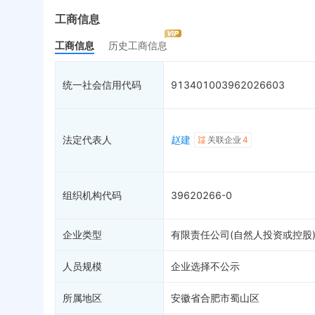
最终受益人
限制高消费
动
工商信息
变更记录
11
终本案件
担
工商信息
历史工商信息
企业年报
12
司法拍卖
股
工商自主公示
2
询价评估
简
统一社会信用代码
913401003962026603
分支机构
司法协助
注
疑似关系
99+
破产重整
清
财务数据
未
法定代表人
赵建
关联企业
4
关系图谱
组织机构代码
39620266-0
企业类型
有限责任公司(自然人投资或控股
人员规模
企业选择不公示
所属地区
安徽省合肥市蜀山区