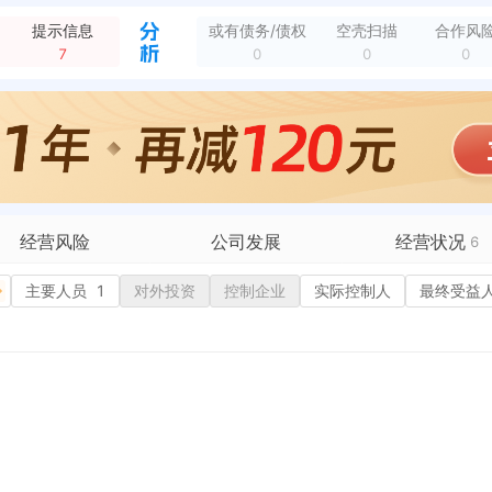
00号琥珀五环城和雅阁12幢2002
全部动态
花园1幢1607室
全部动态
提示信息
或有债务/债权
空壳扫描
合作风
07号鸿基广场614室
全部动态
7
0
0
0
山路100号琥珀五环城和雅阁12幢2002
全部动态
寨路107号鸿基广场614室
全部动态
阳海岸花园1幢1607室
全部动态
企业地址变更，变更前：合肥市政务区太阳海岸花园1幢1607室 变更后：合肥市蜀山区潜山路100号琥珀五环城和雅阁12幢2002
全部动态
态
经营风险
公司发展
经营状况
6
有债务债权
主要人员
1
对外投资
融资历史
控制企业
实际控制人
招投标
3
最终受益
营异常
核心人员
招聘信息
政处罚
企业业务
广告推广
保处罚
竞品信息
电商店铺
重违法
科技成果
行政许可
1
税公告
专利奖
税务评级
1
务非正常户
新闻舆情
纳税人资质
1
大税收违法
科创分
抽查检查