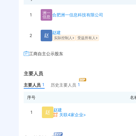
洲
一
1
合肥洲一信息科技有限公司
信
息
赵建
赵
2
实际控制人
受益所有人
工商自主公示股东
主要人员
1
1
主要人员
历史主要人员
序号
名
赵建
赵
1
关联4家企业>