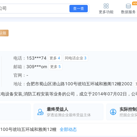
查一查
更多功能
数据服务
认领
电话：
153***74
更多
4
同电话企业
3
邮箱：
309***om
更多
5
官网：
-
地址：
合肥市蜀山区潜山路100号琥珀五环城和雅阁12幢2002
最终受益人
实际控制
穿透追溯企业最终受益主体
挖掘企业
态
00号琥珀五环城和雅阁12幢
全部动态
新增行政许可，许可机关：国家税务总局合肥市蜀山区税务局 许可内容：增值税专用发票（增值税税控系统）最高开票限额审批 有效期：2020-05-18至2099...
全部动态