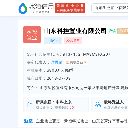
山东科控置业有限公司
科
控
存续
我要
置
业
小微企业
经营异常
统一社会信用代码：
91371721MA3M3FXG07
法定代表人：
谢思敏
关联企业
6
注册资本：
6800万人民币
成立日期：
2018-07-03
简介：
所属集团：
中科上京
最终受益人
成员企业
5
重要风险
50
穿透追溯企业最
企业地址变更，新增年报地址：山东省菏泽市曹县珠江