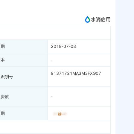
成为vip查看
日期
2018-07-03
资本
-
91371721MA3M3FXG07
人识别号
人资质
-
日期