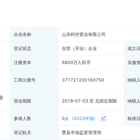
产抵押
双随机抽查
保信息
资质证书
权出质
知识产权出质
易注销
信用评价
企业名称
山东科控置业有限公司
销备案
进出口信用
算信息
登记状态
在营（开业）企业
债券信息
成立
准入境
地块公示
注册资本
6800万人民币
实缴
购地信息
供应商
工商注册号
371721200160750
纳税
客户
股
营业期限
2018-07-03 至 无固定期限
纳税
参保人数
0人
(2023年报)
核准
登记机关
曹县市场监督管理局