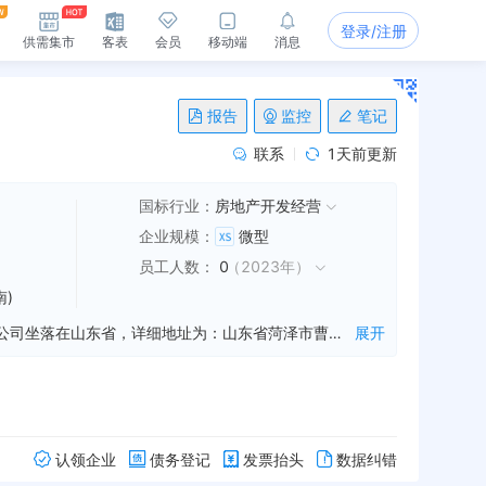
登录/注册
供需集市
客表
会员
移动端
消息
报告
监控
笔记
联系
1天前更新
国标行业：
房地产开发经营
企业规模
：
微型
员工人数
：
0
（
2023年
）
)
山东科控置业有限公司是一家从事房地产开发,建设项目投资管理,项目管理咨询等业务的公司，成立于2018年07月03日，公司坐落在山东省，详细地址为：山东省菏泽市曹县珠江东路东段（灯塔往西500米路南）;经国家企业信用信息公示系统查询得知，山东科控置业有限公司的信用代码/税号为91371721MA3M3FXG07，法人是谢思敏，注册资本为6800.000000万，企业的经营范围为:房地产开发；建设项目投资、管理，项目管理咨询；建筑机械租赁；房屋建筑工程监理；房产价格评估；钢结构销售；市政工程监理；建筑物非爆破拆除；施工设备租赁、销售、安装；建筑材料、装饰材料的销售；工程造价编制及咨询、工程监理咨询、招投标代理；建筑工程项目代建、管理、咨询；工程造价审核咨询，投资估算编制及经济评价。（依法须经批准的项目，经相关部门批准后方可开展经营活动）
展开
认领企业
债务登记
发票抬头
数据纠错