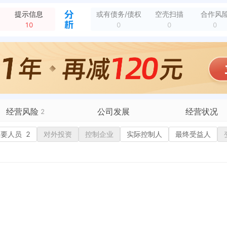
提示信息
或有债务/债权
空壳扫描
合作风
10
0
0
0
经营风险
公司发展
经营状况
2
有债务债权
主要人员
2
对外投资
融资历史
控制企业
实际控制人
招投标
最终受益人
营异常
2
核心人员
招聘信息
政处罚
企业业务
广告推广
保处罚
竞品信息
电商店铺
重违法
科技成果
行政许可
税公告
专利奖
税务评级
务非正常户
新闻舆情
纳税人资质
大税收违法
科创分
抽查检查