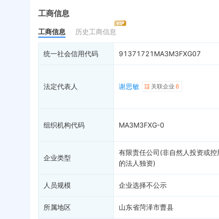
最终受益人
限制高消费
动
工商信息
变更记录
终本案件
担
工商信息
历史工商信息
企业年报
6
司法拍卖
股
工商自主公示
询价评估
简
统一社会信用代码
91371721MA3M3FXG07
分支机构
司法协助
注
疑似关系
5
破产重整
清
法定代表人
谢思敏
关联企业
6
财务数据
未
关系图谱
组织机构代码
MA3M3FXG-0
有限责任公司(非自然人投资或控
企业类型
的法人独资)
人员规模
企业选择不公示
所属地区
山东省菏泽市曹县