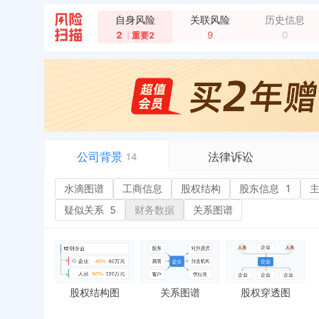
自身风险
关联风险
历史信息
2
9
0
重要2
公司背景
法律诉讼
14
水滴图谱
水滴图谱
工商信息
司法案件
股权结构
股东信息
1
或
工商信息
立案信息
经
疑似关系
5
财务数据
关系图谱
股权结构
开庭公告
行
股东信息
1
法院公告
环
主要人员
2
裁判文书
严
对外投资
送达公告
欠
股权结构图
关系图谱
股权穿透图
控制企业
被执行人
税
实际控制人
失信被执行人
重