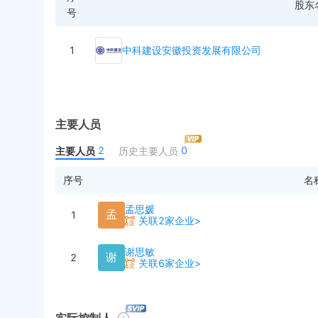
股东
号
1
中科建设安徽投资发展有限公司
主要人员
2
0
主要人员
历史主要人员
序号
名
孟思媛
孟
1
关联2家企业>
谢思敏
谢
2
关联6家企业>
实际控制人