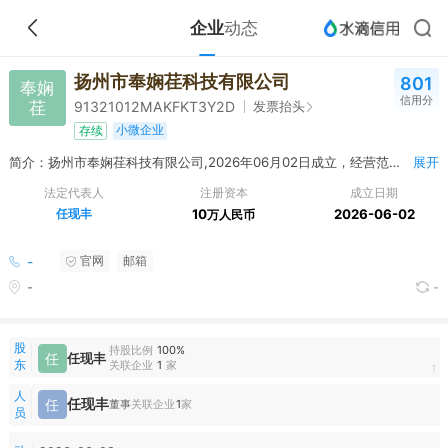
企业
动态
扬州市奉娴荏科技有限公司
801
奉娴
信用分
荏
发票抬头
91321012MAKFKT3Y2D
小微企业
存续
简介：扬州市奉娴荏科技有限公司,2026年06月02日成立，经营范围包括一般项目：软件开发；人工智能应用软件开发；人工智能基础软件开发；互联网销售（除销售需要许可的商品）；家具零配件销售；二手日用百货销售；玩具销售；电池销售；旧货销售；纸浆销售；母婴用品销售；日用杂品销售；自动售货机销售；日用百货销售；办公用品销售；日用品批发；日用品销售；自行车零配件销售；新鲜蔬菜零售；乐器零售；新鲜蔬菜批发；文具用品批发；文具用品零售；体育用品及器材批发；钟表销售；纸制品销售；家居用品销售；汽车零配件零售；体育用品及器材零售；自行车及零配件零售；照相器材及望远镜零售（除依法须经批准的项目外，凭营业执照依法自主开展经营活动）
展开
法定代表人
注册资本
成立日期
任现丰
10
2026-06-02
万人民币
-
官网
邮箱
-
-
股
持股比例
100%
任
任现丰
东
关联企业
1
家
1
人
任现丰
任
董事
关联企业
1
家
员