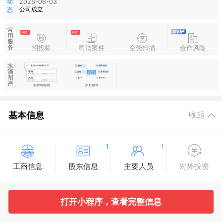
动
2026-06-03
公司成立
态
常
用
服
招投标
司法案件
空壳扫描
合作风险
务
水
滴
图
谱
基本信息
收起
1
1
工商信息
股东信息
主要人员
对外投资
打开小程序，查看完整信息
变更记录
企业年报
分支机构
疑似关系