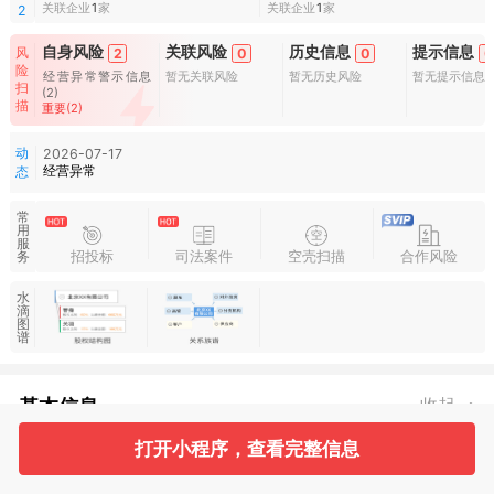
关联企业
1
家
关联企业
1
家
2
自身风险
关联风险
历史信息
提示信息
风
2
0
0
0
险
经营异常警示信息
暂无关联风险
暂无历史风险
暂无提示信息
扫
(2)
描
重要(2)
动
2026-07-17
经营异常
态
常
用
服
招投标
司法案件
空壳扫描
合作风险
务
水
滴
图
谱
基本信息
收起
打开小程序，查看完整信息
2
2