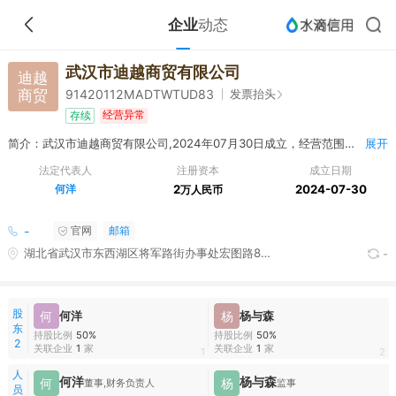
企业
动态
武汉市迪越商贸有限公司
迪越
商贸
发票抬头
91420112MADTWTUD83
经营异常
存续
简介：武汉市迪越商贸有限公司,2024年07月30日成立，经营范围包括一般项目：鞋帽批发。（除许可业务外，可自主依法经营法律法规非禁止或限制的项目）
展开
法定代表人
注册资本
成立日期
何洋
2
2024-07-30
万人民币
-
官网
邮箱
湖北省武汉市东西湖区将军路街办事处宏图路8号武汉客厅10栋1单元9楼6室
-
股
何
何洋
杨
杨与森
东
持股比例
50%
持股比例
50%
2
关联企业
1
家
关联企业
1
家
1
2
人
何洋
杨与森
何
杨
董事,财务负责人
监事
员