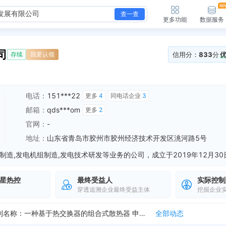
查一查
更多功能
数据服务
司
信用分：
833
分
存续
我要认领
电话：
151***22
更多
4
同电话企业
3
邮箱：
qds***om
更多
2
官网：
-
地址：
山东省青岛市胶州市胶州经济技术开发区洮河路5号
星热控
最终受益人
实际控制
穿透追溯企业最终受益主体
挖掘企业
新增行政许可，许可机关：胶州市行政审批服务局 许可内容：经审查，提交的青岛海星热控科技发展有限公司变更 登记申请，申请 材料齐全，符合法定形式，我局决定准...
全部动态
公开发明专利，申请号：CN202410279115.2 专利名称：一种基于热交换器的组合式散热器 申请日期：2024-03-12 公开日期：2024-06-14
全部动态
授权实用新型专利，申请号：CN202321312373.3 专利名称：一种主板加工用的点焊装置 申请日期：2023-05-29 授权日期：2023-11-21
全部动态
授权实用新型专利，申请号：CN202321451092.6 专利名称：一种线路板主板加工用的夹持装置 申请日期：2023-06-08 授权日期：2023-...
全部动态