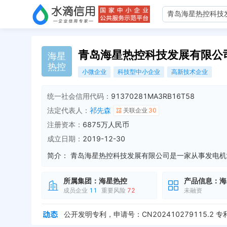
青岛海星热控科技发展有限公
海
星
热
控
小微企业
科技型中小企业
高新技术企业
统一社会信用代码：
91370281MA3RB16T58
法定代表人：
祁先森
关联企业
30
注册资本：
6875万人民币
成立日期：
2019-12-30
简介：
所属集团：
海星热控
产品信息：
海
成员企业
11
重要风险
72
未融资