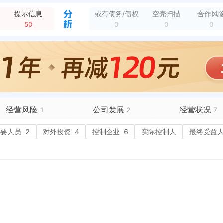
授权实用新型专利，申请号：CN202320097593.2 专利名称：一种带有升降功能的支架结构 申请日期：2023-02-01 授权日期：2023-09-01
全部动态
提示信息
或有债务/债权
空壳扫描
合作风
授权实用新型专利，申请号：CN202223497312.7 专利名称：一种带有卡位功能的支架结构 申请日期：2022-12-27 授权日期：2023-06-06
全部动态
50
0
0
0
授权发明专利，申请号：CN202410279115.2 专利名称：一种基于热交换器的组合式散热器 申请日期：2024-03-12 授权日期：2024-10-29
全部动态
授权实用新型专利，申请号：CN202320429131.6 专利名称：一种激光切割自动推送板体装置 申请日期：2023-03-09 授权日期：2023-1...
全部动态
授权实用新型专利，申请号：CN202320591643.2 专利名称：一种具有安装结构的导风罩 申请日期：2023-03-23 授权日期：2023-10-13
全部动态
授权实用新型专利，申请号：CN202320012767.0 专利名称：一种组合式可调节支架结构 申请日期：2023-01-04 授权日期：2023-09-01
全部动态
新增行政许可，许可机关：胶州市行政审批服务局 许可内容：经审查，提交的青岛海星热控科技发展有限公司变更 登记申请，申请 材料齐全，符合法定形式，我局决定准...
全部动态
经营风险
公司发展
经营状况
1
2
7
有债务债权
主要人员
2
对外投资
4
融资历史
控制企业
6
实际控制人
招投标
最终受益
营异常
核心人员
1
招聘信息
政处罚
企业业务
1
广告推广
保处罚
竞品信息
电商店铺
重违法
科技成果
行政许可
4
税公告
专利奖
税务评级
1
务非正常户
新闻舆情
纳税人资质
1
大税收违法
科创分
抽查检查