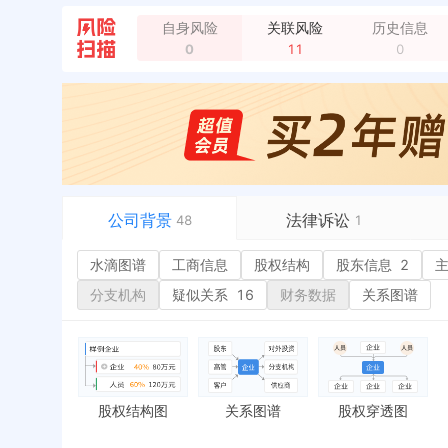
自身风险
关联风险
历史信息
0
11
0
公司背景
法律诉讼
48
1
水滴图谱
水滴图谱
工商信息
司法案件
股权结构
股东信息
2
或
工商信息
立案信息
经
分支机构
疑似关系
16
财务数据
关系图谱
股权结构
开庭公告
行
股东信息
2
法院公告
环
主要人员
2
裁判文书
1
严
对外投资
4
送达公告
欠
股权结构图
关系图谱
股权穿透图
控制企业
6
被执行人
税
实际控制人
失信被执行人
重