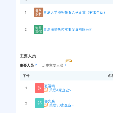
天
孚
1
青岛天孚股权投资合伙企业（有限合伙）
股
权
海
星
2
青岛海星热控实业发展有限公司
热
控
主要人员
2
1
主要人员
历史主要人员
序号
名
张运晴
张
1
关联4家企业>
祁先森
祁
2
关联30家企业>