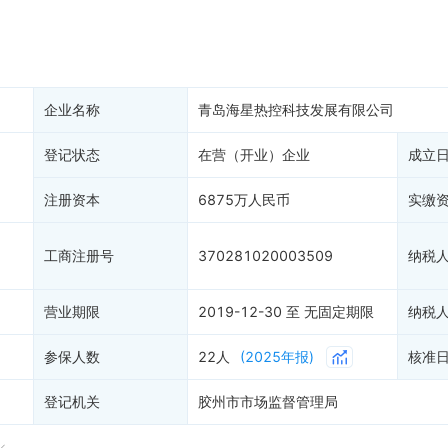
产抵押
双随机抽查
保信息
资质证书
权出质
1
知识产权出质
易注销
信用评价
企业名称
青岛海星热控科技发展有限公司
销备案
进出口信用
1
算信息
登记状态
在营（开业）企业
债券信息
成立
准入境
地块公示
注册资本
6875万人民币
实缴
购地信息
供应商
工商注册号
370281020003509
纳税
客户
营业期限
2019-12-30 至 无固定期限
纳税
参保人数
22人
(2025年报)
核准
登记机关
胶州市市场监督管理局