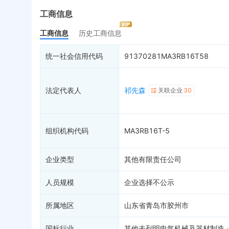
最终受益人
限制高消费
动
工商信息
变更记录
11
终本案件
担
工商信息
历史工商信息
企业年报
7
司法拍卖
股
工商自主公示
询价评估
简
统一社会信用代码
91370281MA3RB16T58
分支机构
司法协助
注
疑似关系
16
破产重整
清
法定代表人
祁先森
关联企业
30
财务数据
未
关系图谱
组织机构代码
MA3RB16T-5
企业类型
其他有限责任公司
人员规模
企业选择不公示
所属地区
山东省青岛市胶州市
国标行业
其他未列明电气机械及器材制造