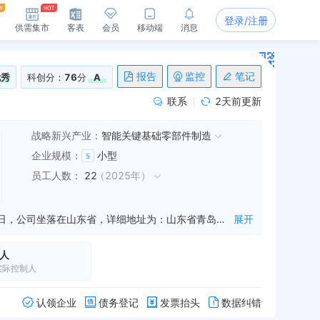
登录/注册
供需集市
客表
会员
移动端
消息
报告
监控
笔记
优秀
科创分：
76
分
A
联系
2天前更新
战略新兴产业：
智能关键基础零部件制造
企业规模
：
小型
员工人数
：
22
（
2025年
）
青岛海星热控科技发展有限公司是一家从事发电机制造,发电机组制造,发电技术研发等业务的公司，成立于2019年12月30日，公司坐落在山东省，详细地址为：山东省青岛市胶州市胶州经济技术开发区洮河路5号;经国家企业信用信息公示系统查询得知，青岛海星热控科技发展有限公司的信用代码/税号为91370281MA3RB16T58，法人是祁先森，注册资本为6875.000000万，企业的经营范围为:一般项目：发电机及发电机组制造；余热发电关键技术研发；电池制造；机械设备研发；工程和技术研究和试验发展；技术服务、技术开发、技术咨询、技术交流、技术转让、技术推广；汽车零部件及配件制造；汽车零部件研发；汽车零配件批发；货物进出口。（除依法须经批准的项目外，凭营业执照依法自主开展经营活动）
展开
人
实际控制人
认领企业
债务登记
发票抬头
数据纠错