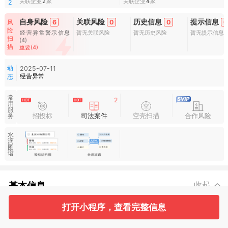
关联企业
2
家
关联企业
4
家
2
自身风险
关联风险
历史信息
提示信息
风
6
0
0
0
险
经营异常警示信息
暂无关联风险
暂无历史风险
暂无提示信息
扫
(4)
描
重要(4)
动
2025-07-11
经营异常
态
常
2
用
服
招投标
司法案件
空壳扫描
合作风险
务
水
滴
图
谱
基本信息
收起
打开小程序，查看完整信息
2
2