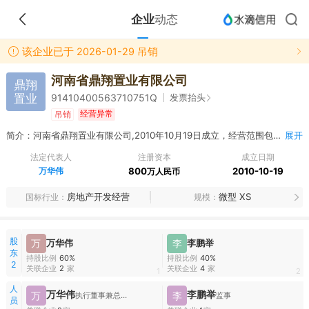
企业
动态
该企业已于 2026-01-29 吊销
河南省鼎翔置业有限公司
鼎翔
置业
发票抬头
91410400563710751Q
经营异常
吊销
简介：河南省鼎翔置业有限公司,2010年10月19日成立，经营范围包括房地产开发（凭资质证书经营），商品房销售。
展开
法定代表人
注册资本
成立日期
万华伟
800
2010-10-19
万人民币
房地产开发经营
微型 XS
国标行业
规模
股
万
万华伟
李
李鹏举
东
持股比例
60%
持股比例
40%
2
关联企业
2
家
关联企业
4
家
1
2
人
万华伟
李鹏举
万
李
执行董事兼总经理
监事
员